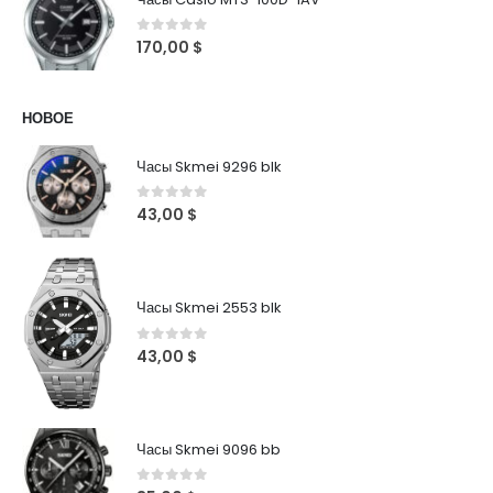
0
out of 5
170,00
$
НОВОЕ
Часы Skmei 9296 blk
0
out of 5
43,00
$
Часы Skmei 2553 blk
0
out of 5
43,00
$
Часы Skmei 9096 bb
0
out of 5