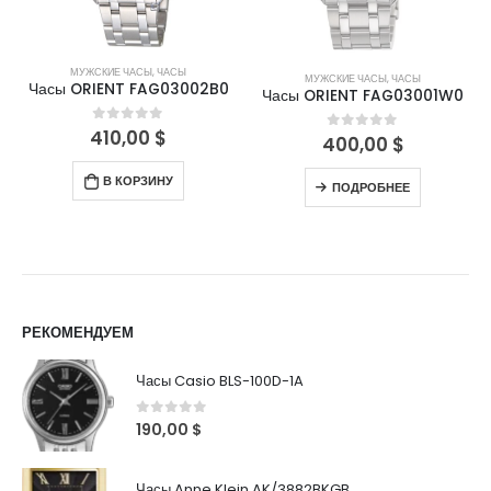
МУЖСКИЕ ЧАСЫ
,
ЧАСЫ
МУЖСКИЕ ЧАСЫ
,
ЧАСЫ
Часы ORIENT FAG03002B0
Часы ORIENT FAG03001W0
410,00
$
0
out of 5
400,00
$
0
out of 5
В КОРЗИНУ
ПОДРОБНЕЕ
РЕКОМЕНДУЕМ
Часы Casio BLS-100D-1A
0
out of 5
190,00
$
Часы Anne Klein AK/3882BKGB