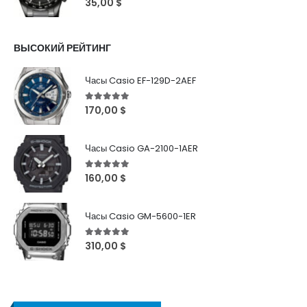
35,00
$
ВЫСОКИЙ РЕЙТИНГ
Часы Casio EF-129D-2AEF
5
out of 5
170,00
$
Часы Casio GA-2100-1AER
5
out of 5
160,00
$
Часы Casio GM-5600-1ER
5
out of 5
310,00
$