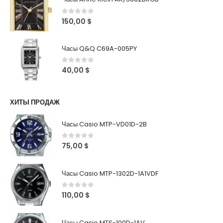
0
out of 5
150,00
$
Часы Q&Q C69A-005PY
0
out of 5
40,00
$
ХИТЫ ПРОДАЖ
Часы Casio MTP-VD01D-2B
0
out of 5
75,00
$
Часы Casio MTP-1302D-1A1VDF
0
out of 5
110,00
$
Часы Casio MTS-100D-1AV