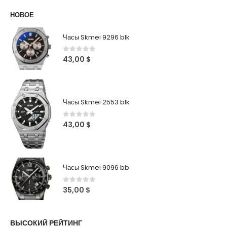
НОВОЕ
Часы Skmei 9296 blk
0
out of 5
43,00
$
Часы Skmei 2553 blk
0
out of 5
43,00
$
Часы Skmei 9096 bb
0
out of 5
35,00
$
ВЫСОКИЙ РЕЙТИНГ