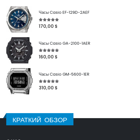
Часы Casio EF-129D-2AEF
5
out of 5
170,00
$
Часы Casio GA-2100-1AER
5
out of 5
160,00
$
Часы Casio GM-5600-1ER
5
out of 5
310,00
$
КРАТКИЙ ОБЗОР