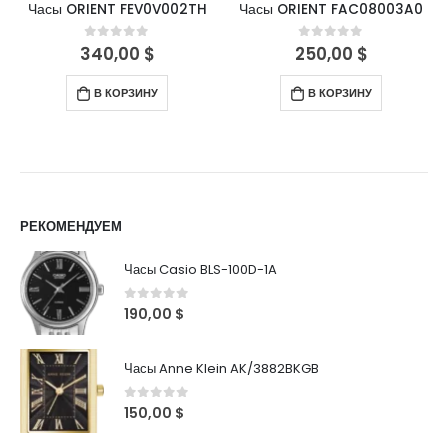
Часы ORIENT FEV0V002TH
Часы ORIENT FAC08003A0
340,00
$
250,00
$
0
out of 5
0
out of 5
В КОРЗИНУ
В КОРЗИНУ
РЕКОМЕНДУЕМ
Часы Casio BLS-100D-1A
0
out of 5
190,00
$
Часы Anne Klein AK/3882BKGB
0
out of 5
150,00
$