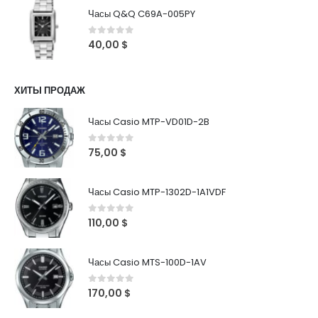
Часы Q&Q C69A-005PY
0
out of 5
40,00
$
ХИТЫ ПРОДАЖ
Часы Casio MTP-VD01D-2B
0
out of 5
75,00
$
Часы Casio MTP-1302D-1A1VDF
0
out of 5
110,00
$
Часы Casio MTS-100D-1AV
0
out of 5
170,00
$