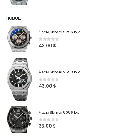
НОВОЕ
Часы Skmei 9296 blk
0
out of 5
43,00
$
Часы Skmei 2553 blk
0
out of 5
43,00
$
Часы Skmei 9096 bb
0
out of 5
35,00
$