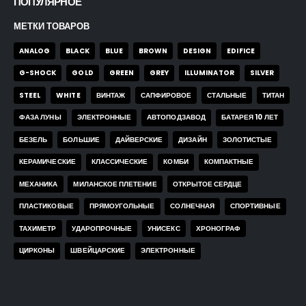
ПОПУЛЯРНОЕ
МЕТКИ ТОВАРОВ
ANALOG
BLACK
BLUE
BROWN
DESIGN
EDIFICE
G-SHOCK
GOLD
GREEN
GREY
ILLUMINATOR
SILVER
STEEL
WHITE
ВИНТАЖ
САПФИРОВОЕ
СТАЛЬНЫЕ
ТИТАН
ФАЗА ЛУНЫ
ЭЛЕКТРОННЫЕ
АВТОПОДЗАВОД
БАТАРЕЯ 10 ЛЕТ
БЕЗЕЛЬ
БОЛЬШИЕ
ДАЙВЕРСКИЕ
ДИЗАЙН
ЗОЛОТИСТЫЕ
КЕРАМИЧЕСКИЕ
КЛАССИЧЕСКИЕ
КОМБИ
КОМПАКТНЫЕ
МЕХАНИКА
МИЛАНСКОЕ ПЛЕТЕНИЕ
ОТКРЫТОЕ СЕРДЦЕ
ПЛАСТИКОВЫЕ
ПРЯМОУГОЛЬНЫЕ
СОЛНЕЧНАЯ
СПОРТИВНЫЕ
ТАХИМЕТР
УДАРОПРОЧНЫЕ
УНИСЕКС
ХРОНОГРАФ
ЦИРКОНЫ
ШВЕЙЦАРСКИЕ
ЭЛЕКТРОННЫЕ