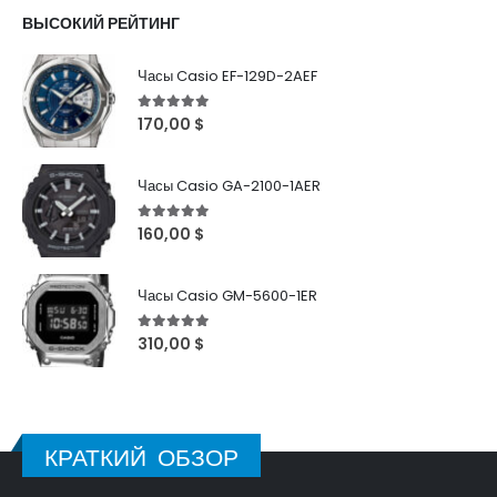
ВЫСОКИЙ РЕЙТИНГ
Часы Casio EF-129D-2AEF
5
out of 5
170,00
$
Часы Casio GA-2100-1AER
5
out of 5
160,00
$
Часы Casio GM-5600-1ER
5
out of 5
310,00
$
КРАТКИЙ ОБЗОР