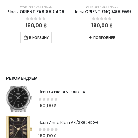
МУЖСКИЕ ЧАСЫ
,
ЧАСЫ
ЖЕНСКИЕ ЧАСЫ
,
ЧАСЫ
Часы ORIENT FAB00004D9
Часы ORIENT FNQ0400FW9
180,00
$
180,00
$
0
out of 5
0
out of 5
В КОРЗИНУ
ПОДРОБНЕЕ
РЕКОМЕНДУЕМ
Часы Casio BLS-100D-1A
0
out of 5
190,00
$
Часы Anne Klein AK/3882BKGB
0
out of 5
150,00
$