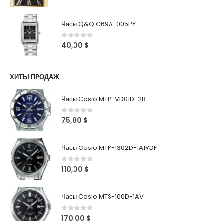
Часы Q&Q C69A-005PY
0
out of 5
40,00
$
ХИТЫ ПРОДАЖ
Часы Casio MTP-VD01D-2B
0
out of 5
75,00
$
Часы Casio MTP-1302D-1A1VDF
0
out of 5
110,00
$
Часы Casio MTS-100D-1AV
0
out of 5
170,00
$