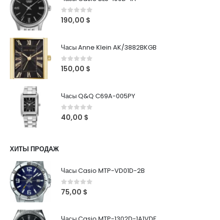
0
out of 5
190,00
$
Часы Anne Klein AK/3882BKGB
0
out of 5
150,00
$
Часы Q&Q C69A-005PY
0
out of 5
40,00
$
ХИТЫ ПРОДАЖ
Часы Casio MTP-VD01D-2B
0
out of 5
75,00
$
Часы Casio MTP-1302D-1A1VDF