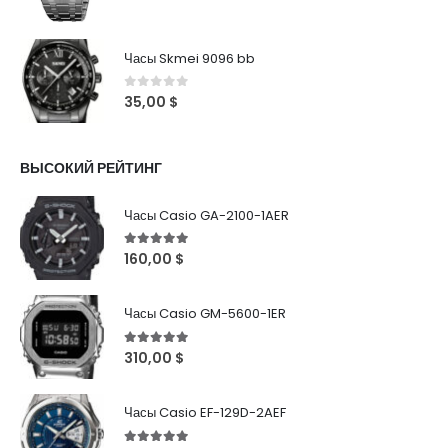
Часы Skmei 9096 bb
0
out of 5
35,00
$
ВЫСОКИЙ РЕЙТИНГ
Часы Casio GA-2100-1AER
5
out of 5
160,00
$
Часы Casio GM-5600-1ER
5
out of 5
310,00
$
Часы Casio EF-129D-2AEF