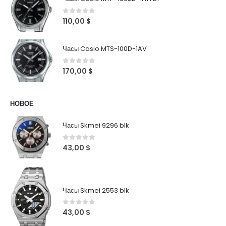
0
out of 5
110,00
$
Часы Casio MTS-100D-1AV
0
out of 5
170,00
$
НОВОЕ
Часы Skmei 9296 blk
0
out of 5
43,00
$
Часы Skmei 2553 blk
0
out of 5
43,00
$