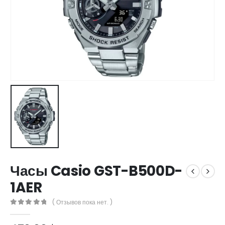
Часы Casio GST-B500D-
1AER
( Отзывов пока нет. )
0
out of 5