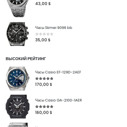
0
out of 5
43,00
$
Часы Skmei 9096 bb
0
out of 5
35,00
$
ВЫСОКИЙ РЕЙТИНГ
Часы Casio EF-129D-2AEF
5
out of 5
170,00
$
Часы Casio GA-2100-1AER
5
out of 5
160,00
$