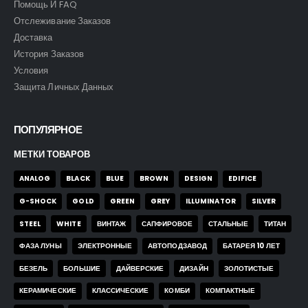
Помощь И FAQ
Отслеживание Заказов
Доставка
История Заказов
Условия
Защита Личных Данных
ПОПУЛЯРНОЕ
МЕТКИ ТОВАРОВ
ANALOG
BLACK
BLUE
BROWN
DESIGN
EDIFICE
G-SHOCK
GOLD
GREEN
GREY
ILLUMINATOR
SILVER
STEEL
WHITE
ВИНТАЖ
САПФИРОВОЕ
СТАЛЬНЫЕ
ТИТАН
ФАЗА ЛУНЫ
ЭЛЕКТРОННЫЕ
АВТОПОДЗАВОД
БАТАРЕЯ 10 ЛЕТ
БЕЗЕЛЬ
БОЛЬШИЕ
ДАЙВЕРСКИЕ
ДИЗАЙН
ЗОЛОТИСТЫЕ
КЕРАМИЧЕСКИЕ
КЛАССИЧЕСКИЕ
КОМБИ
КОМПАКТНЫЕ