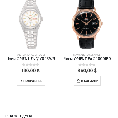
НЕТ В НАЛИЧИИ
ЖЕНСКИЕ ЧАСЫ
,
ЧАСЫ
МУЖСКИЕ ЧАСЫ
,
ЧАСЫ
Часы ORIENT FNQ1X003W9
Часы ORIENT FAC00001B0
160,00
$
350,00
$
0
out of 5
0
out of 5
ПОДРОБНЕЕ
В КОРЗИНУ
РЕКОМЕНДУЕМ