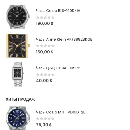
Часы Casio BLS-100D-1A
0
out of 5
190,00
$
Часы Anne Klein AK/3882BKGB
0
out of 5
150,00
$
Часы Q&Q C69A-005PY
0
out of 5
40,00
$
ХИТЫ ПРОДАЖ
Часы Casio MTP-VD01D-2B
0
out of 5
75,00
$