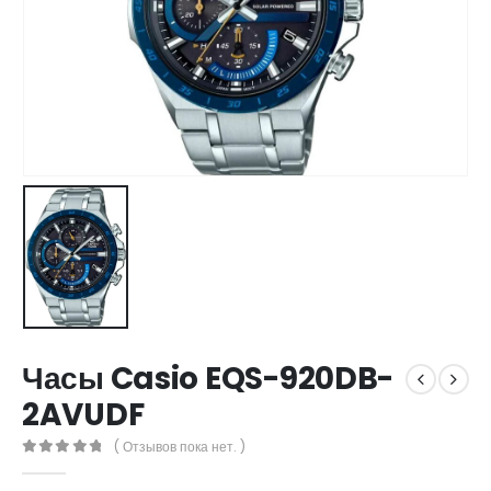
Часы Casio EQS-920DB-
2AVUDF
( Отзывов пока нет. )
0
out of 5