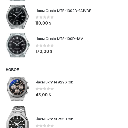
Часы Casio MTP-1302D-1A1VDF
0
out of 5
110,00
$
Часы Casio MTS-100D-1AV
0
out of 5
170,00
$
НОВОЕ
Часы Skmei 9296 blk
0
out of 5
43,00
$
Часы Skmei 2553 blk