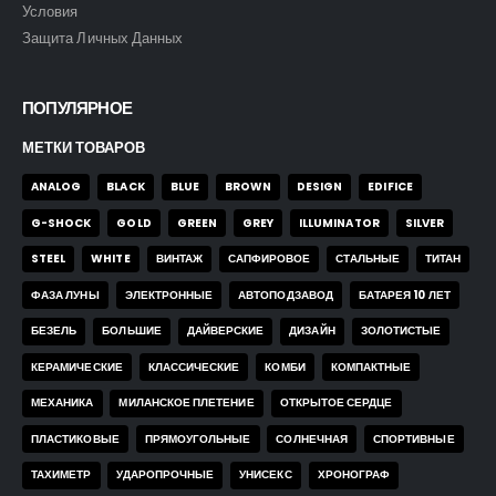
Условия
Защита Личных Данных
ПОПУЛЯРНОЕ
МЕТКИ ТОВАРОВ
ANALOG
BLACK
BLUE
BROWN
DESIGN
EDIFICE
G-SHOCK
GOLD
GREEN
GREY
ILLUMINATOR
SILVER
STEEL
WHITE
ВИНТАЖ
САПФИРОВОЕ
СТАЛЬНЫЕ
ТИТАН
ФАЗА ЛУНЫ
ЭЛЕКТРОННЫЕ
АВТОПОДЗАВОД
БАТАРЕЯ 10 ЛЕТ
БЕЗЕЛЬ
БОЛЬШИЕ
ДАЙВЕРСКИЕ
ДИЗАЙН
ЗОЛОТИСТЫЕ
КЕРАМИЧЕСКИЕ
КЛАССИЧЕСКИЕ
КОМБИ
КОМПАКТНЫЕ
МЕХАНИКА
МИЛАНСКОЕ ПЛЕТЕНИЕ
ОТКРЫТОЕ СЕРДЦЕ
ПЛАСТИКОВЫЕ
ПРЯМОУГОЛЬНЫЕ
СОЛНЕЧНАЯ
СПОРТИВНЫЕ
ТАХИМЕТР
УДАРОПРОЧНЫЕ
УНИСЕКС
ХРОНОГРАФ