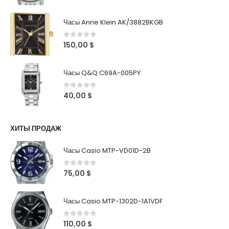
Часы Anne Klein AK/3882BKGB
0
out of 5
150,00
$
Часы Q&Q C69A-005PY
0
out of 5
40,00
$
ХИТЫ ПРОДАЖ
Часы Casio MTP-VD01D-2B
0
out of 5
75,00
$
Часы Casio MTP-1302D-1A1VDF
0
out of 5
110,00
$