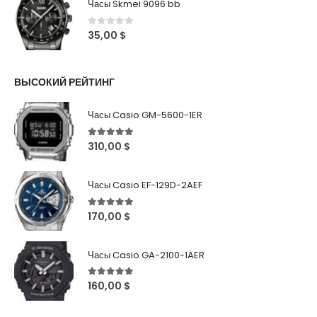
Часы Skmei 9096 bb
0
out of 5
35,00
$
ВЫСОКИЙ РЕЙТИНГ
Часы Casio GM-5600-1ER
5
out of 5
310,00
$
Часы Casio EF-129D-2AEF
5
out of 5
170,00
$
Часы Casio GA-2100-1AER
5
out of 5
160,00
$