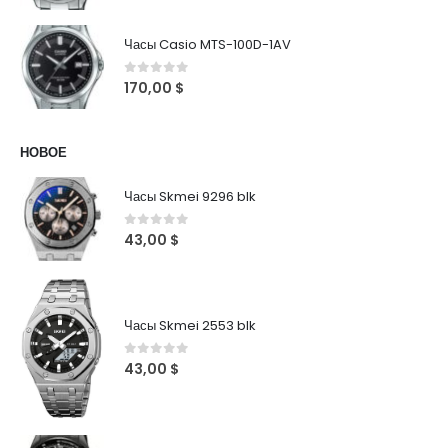
Часы Casio MTS-100D-1AV
0
out of 5
170,00
$
НОВОЕ
Часы Skmei 9296 blk
0
out of 5
43,00
$
Часы Skmei 2553 blk
0
out of 5
43,00
$