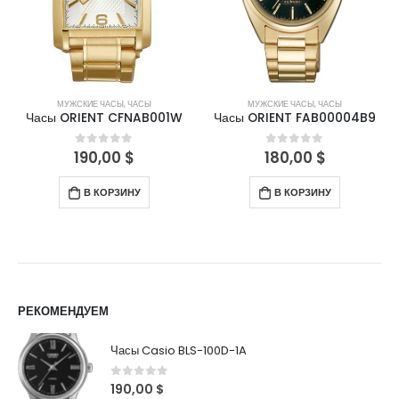
МУЖСКИЕ ЧАСЫ
,
ЧАСЫ
МУЖСКИЕ ЧАСЫ
,
ЧАСЫ
Часы ORIENT CFNAB001W
Часы ORIENT FAB00004B9
190,00
$
180,00
$
0
out of 5
0
out of 5
В КОРЗИНУ
В КОРЗИНУ
РЕКОМЕНДУЕМ
Часы Casio BLS-100D-1A
0
out of 5
190,00
$