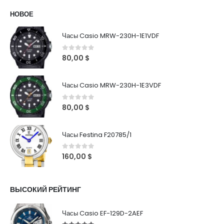
НОВОЕ
Часы Casio MRW-230H-1E1VDF
0
out of 5
80,00
$
Часы Casio MRW-230H-1E3VDF
0
out of 5
80,00
$
Часы Festina F20785/1
0
out of 5
160,00
$
ВЫСОКИЙ РЕЙТИНГ
Часы Casio EF-129D-2AEF