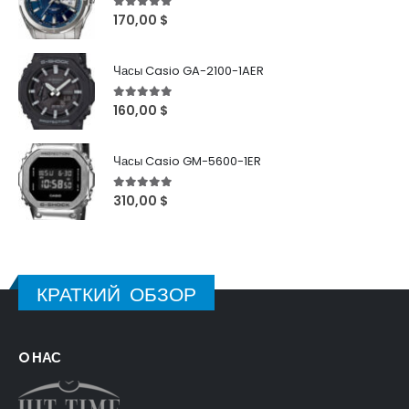
5
out of 5
170,00
$
Часы Casio GA-2100-1AER
5
out of 5
160,00
$
Часы Casio GM-5600-1ER
5
out of 5
310,00
$
КРАТКИЙ ОБЗОР
O НАС