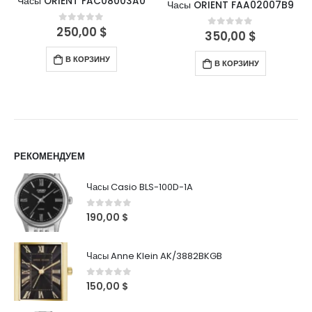
Часы ORIENT FAC08003A0
Часы ORIENT FAA02007B9
250,00
$
0
out of 5
350,00
$
0
out of 5
В КОРЗИНУ
В КОРЗИНУ
РЕКОМЕНДУЕМ
Часы Casio BLS-100D-1A
0
out of 5
190,00
$
Часы Anne Klein AK/3882BKGB
0
out of 5
150,00
$