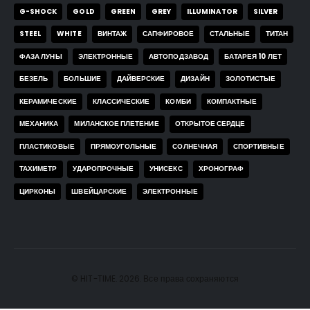
G-SHOCK
GOLD
GREEN
GREY
ILLUMINATOR
SILVER
STEEL
WHITE
ВИНТАЖ
САПФИРОВОЕ
СТАЛЬНЫЕ
ТИТАН
ФАЗА ЛУНЫ
ЭЛЕКТРОННЫЕ
АВТОПОДЗАВОД
БАТАРЕЯ 10 ЛЕТ
БЕЗЕЛЬ
БОЛЬШИЕ
ДАЙВЕРСКИЕ
ДИЗАЙН
ЗОЛОТИСТЫЕ
КЕРАМИЧЕСКИЕ
КЛАССИЧЕСКИЕ
КОМБИ
КОМПАКТНЫЕ
МЕХАНИКА
МИЛАНСКОЕ ПЛЕТЕНИЕ
ОТКРЫТОЕ СЕРДЦЕ
ПЛАСТИКОВЫЕ
ПРЯМОУГОЛЬНЫЕ
СОЛНЕЧНАЯ
СПОРТИВНЫЕ
ТАХИМЕТР
УДАРОПРОЧНЫЕ
УНИСЕКС
ХРОНОГРАФ
ЦИРКОНЫ
ШВЕЙЦАРСКИЕ
ЭЛЕКТРОННЫЕ
© HIT-TIME. 2026. Все права сохраняются