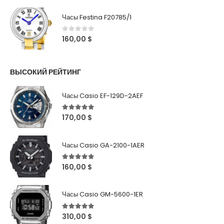
Часы Festina F20785/1
0
out of 5
160,00
$
ВЫСОКИЙ РЕЙТИНГ
Часы Casio EF-129D-2AEF
5
out of 5
170,00
$
Часы Casio GA-2100-1AER
5
out of 5
160,00
$
Часы Casio GM-5600-1ER
5
out of 5
310,00
$