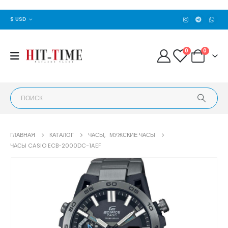
$ USD
0
0
ГЛАВНАЯ
КАТАЛОГ
ЧАСЫ
,
МУЖСКИЕ ЧАСЫ
ЧАСЫ CASIO ECB-2000DC-1AEF