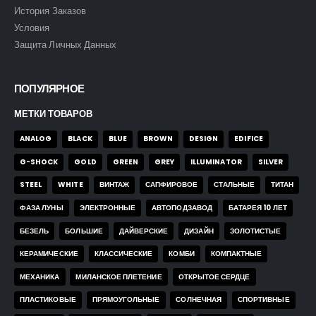
История Заказов
Условия
Защита Личных Данных
ПОПУЛЯРНОЕ
МЕТКИ ТОВАРОВ
ANALOG
BLACK
BLUE
BROWN
DESIGN
EDIFICE
G-SHOCK
GOLD
GREEN
GREY
ILLUMINATOR
SILVER
STEEL
WHITE
ВИНТАЖ
САПФИРОВОЕ
СТАЛЬНЫЕ
ТИТАН
ФАЗА ЛУНЫ
ЭЛЕКТРОННЫЕ
АВТОПОДЗАВОД
БАТАРЕЯ 10 ЛЕТ
БЕЗЕЛЬ
БОЛЬШИЕ
ДАЙВЕРСКИЕ
ДИЗАЙН
ЗОЛОТИСТЫЕ
КЕРАМИЧЕСКИЕ
КЛАССИЧЕСКИЕ
КОМБИ
КОМПАКТНЫЕ
МЕХАНИКА
МИЛАНСКОЕ ПЛЕТЕНИЕ
ОТКРЫТОЕ СЕРДЦЕ
ПЛАСТИКОВЫЕ
ПРЯМОУГОЛЬНЫЕ
СОЛНЕЧНАЯ
СПОРТИВНЫЕ