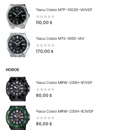
Часы Casio MTP-1302D-1A1VDF
0
out of 5
110,00
$
Часы Casio MTS-100D-1AV
0
out of 5
170,00
$
НОВОЕ
Часы Casio MRW-230H-1E1VDF
0
out of 5
80,00
$
Часы Casio MRW-230H-1E3VDF
0
out of 5
80,00
$