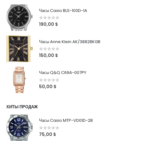
Часы Casio BLS-100D-1A
0
out of 5
190,00
$
Часы Anne Klein AK/3882BKGB
0
out of 5
150,00
$
Часы Q&Q C69A-007PY
0
out of 5
50,00
$
ХИТЫ ПРОДАЖ
Часы Casio MTP-VD01D-2B
0
out of 5
75,00
$