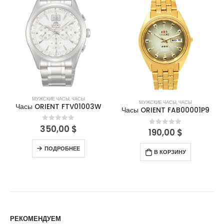
НЕТ В НАЛИЧИИ
МУЖСКИЕ ЧАСЫ
,
ЧАСЫ
МУЖСКИЕ ЧАСЫ
,
ЧАСЫ
Часы ORIENT FTV01003W
Часы ORIENT FAB00001P9
350,00
$
0
out of 5
190,00
$
0
out of 5
ПОДРОБНЕЕ
В КОРЗИНУ
РЕКОМЕНДУЕМ