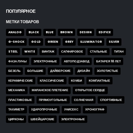
ПОПУЛЯРНОЕ
МЕТКИ ТОВАРОВ
ANALOG
BLACK
BLUE
BROWN
DESIGN
EDIFICE
G-SHOCK
GOLD
GREEN
GREY
ILLUMINATOR
SILVER
STEEL
WHITE
ВИНТАЖ
САПФИРОВОЕ
СТАЛЬНЫЕ
ТИТАН
ФАЗА ЛУНЫ
ЭЛЕКТРОННЫЕ
АВТОПОДЗАВОД
БАТАРЕЯ 10 ЛЕТ
БЕЗЕЛЬ
БОЛЬШИЕ
ДАЙВЕРСКИЕ
ДИЗАЙН
ЗОЛОТИСТЫЕ
КЕРАМИЧЕСКИЕ
КЛАССИЧЕСКИЕ
КОМБИ
КОМПАКТНЫЕ
МЕХАНИКА
МИЛАНСКОЕ ПЛЕТЕНИЕ
ОТКРЫТОЕ СЕРДЦЕ
ПЛАСТИКОВЫЕ
ПРЯМОУГОЛЬНЫЕ
СОЛНЕЧНАЯ
СПОРТИВНЫЕ
ТАХИМЕТР
УДАРОПРОЧНЫЕ
УНИСЕКС
ХРОНОГРАФ
ЦИРКОНЫ
ШВЕЙЦАРСКИЕ
ЭЛЕКТРОННЫЕ