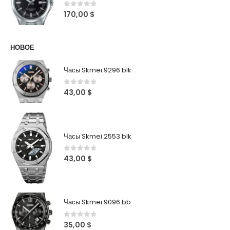
0
out of 5
170,00
$
НОВОЕ
Часы Skmei 9296 blk
0
out of 5
43,00
$
Часы Skmei 2553 blk
0
out of 5
43,00
$
Часы Skmei 9096 bb
0
out of 5
35,00
$