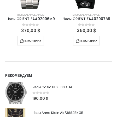
МУЖСКИЕ ЧАСЫ
,
ЧАСЫ
МУЖСКИЕ ЧАСЫ
,
ЧАСЫ
Часы ORIENT FAA02006M9
Часы ORIENT FAA02007B9
370,00
$
350,00
$
0
out of 5
0
out of 5
В КОРЗИНУ
В КОРЗИНУ
РЕКОМЕНДУЕМ
Часы Casio BLS-100D-1A
0
out of 5
190,00
$
Часы Anne Klein AK/3882BKGB