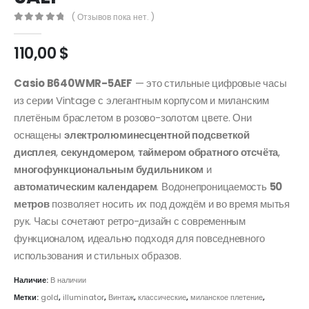
( Отзывов пока нет. )
0
out of 5
110,00
$
Casio B640WMR-5AEF
— это стильные цифровые часы
из серии Vintage с элегантным корпусом и миланским
плетёным браслетом в розово-золотом цвете. Они
оснащены
электролюминесцентной подсветкой
дисплея
,
секундомером
,
таймером обратного отсчёта
,
многофункциональным будильником
и
автоматическим календарем
. Водонепроницаемость
50
метров
позволяет носить их под дождём и во время мытья
рук. Часы сочетают ретро-дизайн с современным
функционалом, идеально подходя для повседневного
использования и стильных образов.
Наличие:
В наличии
Метки:
gold
,
illuminator
,
Винтаж
,
классические
,
миланское плетение
,