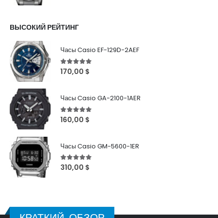
ВЫСОКИЙ РЕЙТИНГ
Часы Casio EF-129D-2AEF
5
out of 5
170,00
$
Часы Casio GA-2100-1AER
5
out of 5
160,00
$
Часы Casio GM-5600-1ER
5
out of 5
310,00
$
КРАТКИЙ ОБЗОР