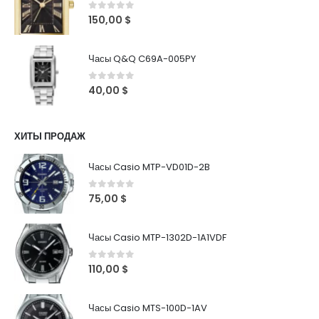
0
out of 5
150,00
$
Часы Q&Q C69A-005PY
0
out of 5
40,00
$
ХИТЫ ПРОДАЖ
Часы Casio MTP-VD01D-2B
0
out of 5
75,00
$
Часы Casio MTP-1302D-1A1VDF
0
out of 5
110,00
$
Часы Casio MTS-100D-1AV