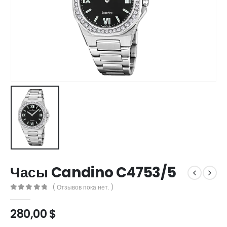
Часы Candino C4753/5
( Отзывов пока нет. )
0
out of 5
280,00
$