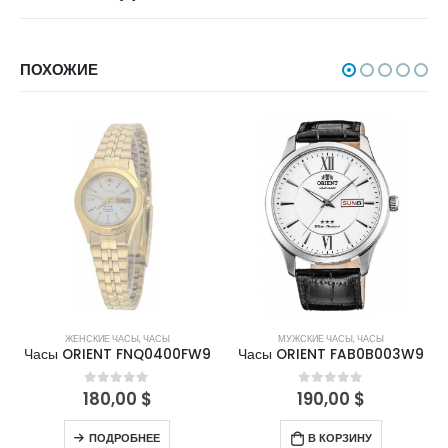
ПОХОЖИЕ
НЕТ В НАЛИЧИИ
ЖЕНСКИЕ ЧАСЫ
,
ЧАСЫ
МУЖСКИЕ ЧАСЫ
,
ЧАСЫ
Часы ORIENT FNQ0400FW9
Часы ORIENT FAB0B003W9
180,00
$
190,00
$
0
out of 5
0
out of 5
ПОДРОБНЕЕ
В КОРЗИНУ