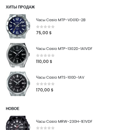
ХИТЫ ПРОДАЖ
Часы Casio MTP-VD01D-2B
0
out of 5
75,00
$
Часы Casio MTP-1302D-1A1VDF
0
out of 5
110,00
$
Часы Casio MTS-100D-1AV
0
out of 5
170,00
$
НОВОЕ
Часы Casio MRW-230H-1E1VDF