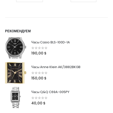
РЕКОМЕНДУЕМ
Часы Casio BLS-100D-1A
0
out of 5
190,00
$
Часы Anne Klein AK/3882BKGB
0
out of 5
150,00
$
Часы Q&Q C69A-005PY
0
out of 5
40,00
$