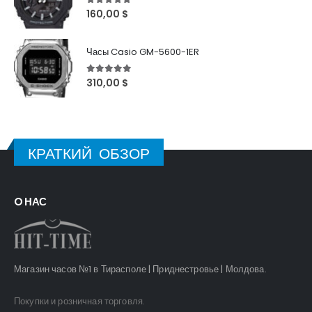
5
out of 5
160,00
$
Часы Casio GM-5600-1ER
5
out of 5
310,00
$
КРАТКИЙ ОБЗОР
O НАС
Магазин часов №1 в Тирасполе | Приднестровье | Молдова.
Покупки и розничная торговля.