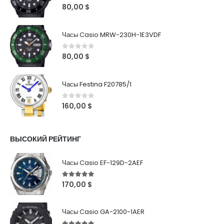
0
out of 5
80,00
$
Часы Casio MRW-230H-1E3VDF
0
out of 5
80,00
$
Часы Festina F20785/1
0
out of 5
160,00
$
ВЫСОКИЙ РЕЙТИНГ
Часы Casio EF-129D-2AEF
5
out of 5
170,00
$
Часы Casio GA-2100-1AER