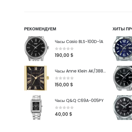
РЕКОМЕНДУЕМ
ХИТЫ П
Часы Casio BLS-100D-1A
0
out of 5
190,00
$
Часы Anne Klein AK/3882BKGB
0
out of 5
150,00
$
Часы Q&Q C69A-005PY
0
out of 5
40,00
$