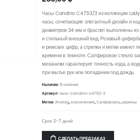
Часы Candino C4753/3 из коллекции Lady
часы, сочетающие элегантный дизайн и на
диаметром 34 мм и браслет выполнены из
и стильный внешний вид. Розовый циферб
и римских цифр, а стрелки и метки имеют 
времени в темноте. Сапфировое стекло з
механизм гарантирует точность хода, а во
при мытье рук или попадании под дождь.
Наличие:
В наличии
Артикул:
часы-candino-c4753-3
Метки:
Analog
,
классические
,
Сапфировое
,
цирконы
Срок 2-7 дней
СДЕЛАТЬ ПРЕДЗАКАЗ