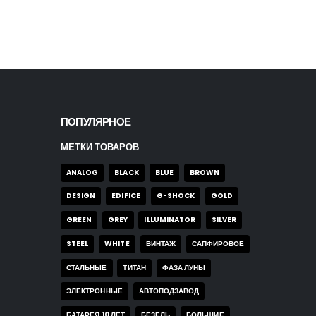
ПОПУЛЯРНОЕ
МЕТКИ ТОВАРОВ
ANALOG
BLACK
BLUE
BROWN
DESIGN
EDIFICE
G-SHOCK
GOLD
GREEN
GREY
ILLUMINATOR
SILVER
STEEL
WHITE
ВИНТАЖ
САПФИРОВОЕ
СТАЛЬНЫЕ
ТИТАН
ФАЗА ЛУНЫ
ЭЛЕКТРОННЫЕ
АВТОПОДЗАВОД
БАТАРЕЯ 10 ЛЕТ
БЕЗЕЛЬ
БОЛЬШИЕ