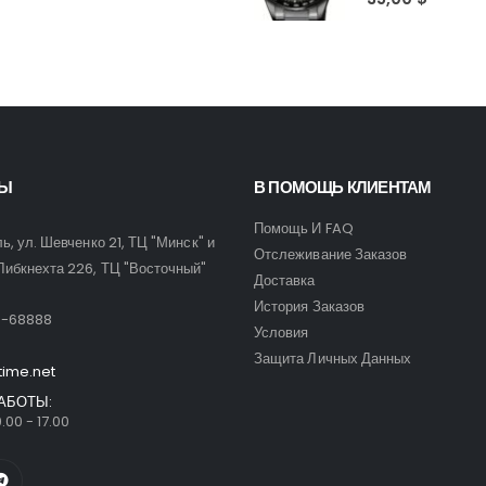
ТЫ
В ПОМОЩЬ КЛИЕНТАМ
Помощь И FAQ
ль, ул. Шевченко 21, ТЦ "Минск" и
Отслеживание Заказов
Либкнехта 226, ТЦ "Восточный"
Доставка
:
История Заказов
9-68888
Условия
Защита Личных Данных
time.net
АБОТЫ:
.00 - 17.00