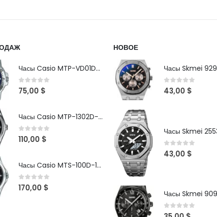
РОДАЖ
НОВОЕ
Часы Casio MTP-VD01D-2B
Часы Skmei 929
0
out of 5
0
out of 5
75,00
$
43,00
$
Часы Casio MTP-1302D-1A1VDF
Часы Skmei 2553
0
out of 5
110,00
$
0
out of 5
43,00
$
Часы Casio MTS-100D-1AV
0
out of 5
170,00
$
Часы Skmei 90
0
out of 5
35,00
$