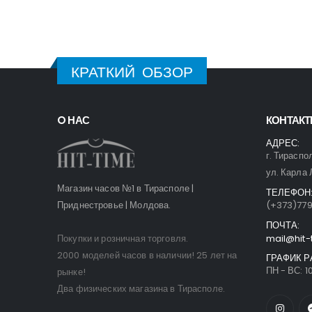
КРАТКИЙ ОБЗОР
O НАС
КОНТАК
АДРЕС:
г. Тираспо
ул. Карла 
Магазин часов №1 в Тирасполе |
ТЕЛЕФОН
Приднестровье | Молдова.
(+373)77
ПОЧТА:
Покупки и розничная торговля.
mail@hit-
2000 моделей часов в наличии! 25 лет на
ГРАФИК Р
ПН - ВС: 10
рынке!
Два физических магазина в Тирасполе.