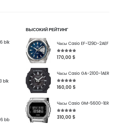
ВЫСОКИЙ РЕЙТИНГ
6 blk
Часы Casio EF-129D-2AEF
5
out of 5
170,00
$
Часы Casio GA-2100-1AER
 blk
5
out of 5
160,00
$
Часы Casio GM-5600-1ER
5
out of 5
310,00
$
96 bb