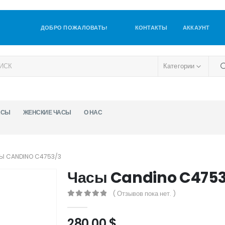
ДОБРО ПОЖАЛОВАТЬ!
КОНТАКТЫ
АККАУНТ
Категории
АСЫ
ЖЕНСКИЕ ЧАСЫ
О НАС
Ы CANDINO C4753/3
Часы Candino C475
( Отзывов пока нет. )
0
out of 5
280,00
$