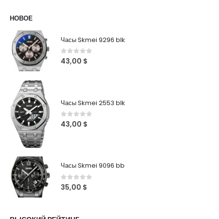
НОВОЕ
Часы Skmei 9296 blk
0
out of 5
43,00
$
Часы Skmei 2553 blk
0
out of 5
43,00
$
Часы Skmei 9096 bb
0
out of 5
35,00
$