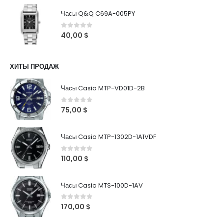
Часы Q&Q C69A-005PY
0
out of 5
40,00
$
ХИТЫ ПРОДАЖ
Часы Casio MTP-VD01D-2B
0
out of 5
75,00
$
Часы Casio MTP-1302D-1A1VDF
0
out of 5
110,00
$
Часы Casio MTS-100D-1AV
0
out of 5
170,00
$