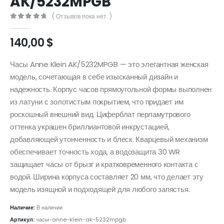
AK/5232MPGB
( Отзывов пока нет. )
0
out of 5
140,00
$
Часы Anne Klein AK/5232MPGB — это элегантная женская
модель, сочетающая в себе изысканный дизайн и
надежность. Корпус часов прямоугольной формы выполнен
из латуни с золотистым покрытием, что придает им
роскошный внешний вид. Циферблат перламутрового
оттенка украшен бриллиантовой инкрустацией,
добавляющей утонченность и блеск. Кварцевый механизм
обеспечивает точность хода, а водозащита 30 WR
защищает часы от брызг и кратковременного контакта с
водой. Ширина корпуса составляет 20 мм, что делает эту
модель изящной и подходящей для любого запястья.
Наличие:
В наличии
Артикул:
часы-anne-klein-ak-5232mpgb