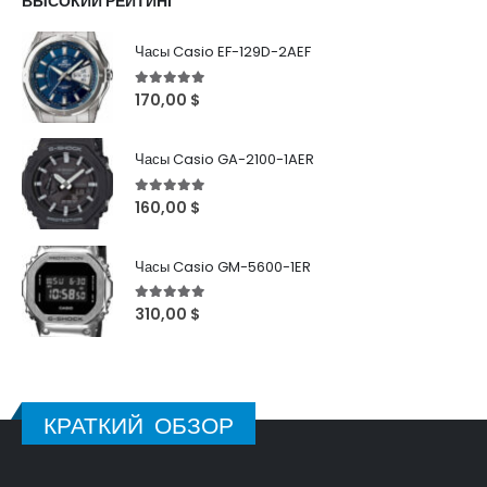
ВЫСОКИЙ РЕЙТИНГ
Часы Casio EF-129D-2AEF
5
out of 5
170,00
$
Часы Casio GA-2100-1AER
5
out of 5
160,00
$
Часы Casio GM-5600-1ER
5
out of 5
310,00
$
КРАТКИЙ ОБЗОР