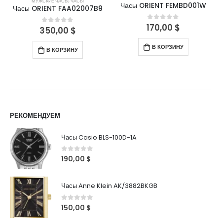
МУЖСКИЕ ЧАСЫ
,
ЧАСЫ
Часы ORIENT FEMBD001W
Часы ORIENT FAA02007B9
170,00
$
0
out of 5
350,00
$
0
out of 5
В КОРЗИНУ
В КОРЗИНУ
РЕКОМЕНДУЕМ
Часы Casio BLS-100D-1A
0
out of 5
190,00
$
Часы Anne Klein AK/3882BKGB
0
out of 5
150,00
$