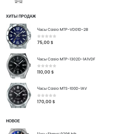
ХИТЫ ПРОДАЖ
Часы Casio MTP-VD01D-2B
0
out of 5
75,00
$
Часы Casio MTP-1302D-1A1VDF
0
out of 5
110,00
$
Часы Casio MTS-100D-1AV
0
out of 5
170,00
$
НОВОЕ
Часы Skmei 9296 blk