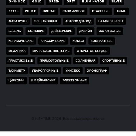
G-SHOCK
GOLD
GREEN
GREY
ILLUMINATOR
SILVER
STEEL
WHITE
ВИНТАЖ
САПФИРОВОЕ
СТАЛЬНЫЕ
ТИТАН
ФАЗА ЛУНЫ
ЭЛЕКТРОННЫЕ
АВТОПОДЗАВОД
БАТАРЕЯ 10 ЛЕТ
БЕЗЕЛЬ
БОЛЬШИЕ
ДАЙВЕРСКИЕ
ДИЗАЙН
ЗОЛОТИСТЫЕ
КЕРАМИЧЕСКИЕ
КЛАССИЧЕСКИЕ
КОМБИ
КОМПАКТНЫЕ
МЕХАНИКА
МИЛАНСКОЕ ПЛЕТЕНИЕ
ОТКРЫТОЕ СЕРДЦЕ
ПЛАСТИКОВЫЕ
ПРЯМОУГОЛЬНЫЕ
СОЛНЕЧНАЯ
СПОРТИВНЫЕ
ТАХИМЕТР
УДАРОПРОЧНЫЕ
УНИСЕКС
ХРОНОГРАФ
ЦИРКОНЫ
ШВЕЙЦАРСКИЕ
ЭЛЕКТРОННЫЕ
© HIT-TIME. 2026. Все права сохраняются