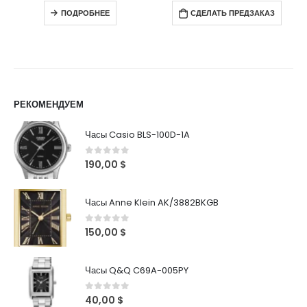
ПОДРОБНЕЕ
СДЕЛАТЬ ПРЕДЗАКАЗ
РЕКОМЕНДУЕМ
Часы Casio BLS-100D-1A
0
out of 5
190,00
$
Часы Anne Klein AK/3882BKGB
0
out of 5
150,00
$
Часы Q&Q C69A-005PY
0
out of 5
40,00
$