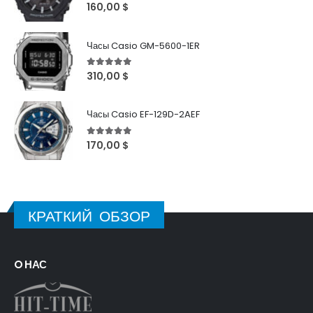
5
out of 5
160,00
$
Часы Casio GM-5600-1ER
5
out of 5
310,00
$
Часы Casio EF-129D-2AEF
5
out of 5
170,00
$
КРАТКИЙ ОБЗОР
O НАС