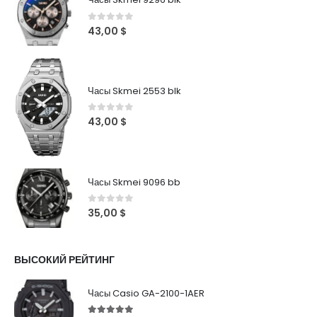
0
out of 5
43,00
$
Часы Skmei 2553 blk
0
out of 5
43,00
$
Часы Skmei 9096 bb
0
out of 5
35,00
$
ВЫСОКИЙ РЕЙТИНГ
Часы Casio GA-2100-1AER