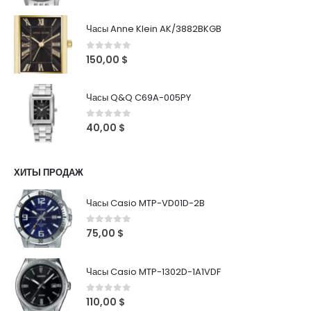
Часы Anne Klein AK/3882BKGB
0
out of 5
150,00
$
Часы Q&Q C69A-005PY
0
out of 5
40,00
$
ХИТЫ ПРОДАЖ
Часы Casio MTP-VD01D-2B
0
out of 5
75,00
$
Часы Casio MTP-1302D-1A1VDF
0
out of 5
110,00
$