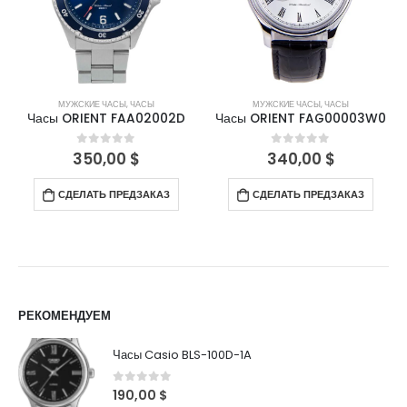
МУЖСКИЕ ЧАСЫ
,
ЧАСЫ
МУЖСКИЕ ЧАСЫ
,
ЧАСЫ
Часы ORIENT FAA02002D
Часы ORIENT FAG00003W0
350,00
$
340,00
$
0
out of 5
0
out of 5
СДЕЛАТЬ ПРЕДЗАКАЗ
СДЕЛАТЬ ПРЕДЗАКАЗ
РЕКОМЕНДУЕМ
Часы Casio BLS-100D-1A
0
out of 5
190,00
$