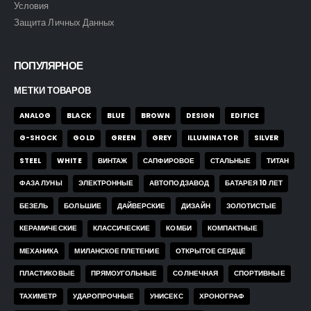
Условия
Защита Личных Данных
ПОПУЛЯРНОЕ
МЕТКИ ТОВАРОВ
ANALOG
BLACK
BLUE
BROWN
DESIGN
EDIFICE
G-SHOCK
GOLD
GREEN
GREY
ILLUMINATOR
SILVER
STEEL
WHITE
ВИНТАЖ
САПФИРОВОЕ
СТАЛЬНЫЕ
ТИТАН
ФАЗА ЛУНЫ
ЭЛЕКТРОННЫЕ
АВТОПОДЗАВОД
БАТАРЕЯ 10 ЛЕТ
БЕЗЕЛЬ
БОЛЬШИЕ
ДАЙВЕРСКИЕ
ДИЗАЙН
ЗОЛОТИСТЫЕ
КЕРАМИЧЕСКИЕ
КЛАССИЧЕСКИЕ
КОМБИ
КОМПАКТНЫЕ
МЕХАНИКА
МИЛАНСКОЕ ПЛЕТЕНИЕ
ОТКРЫТОЕ СЕРДЦЕ
ПЛАСТИКОВЫЕ
ПРЯМОУГОЛЬНЫЕ
СОЛНЕЧНАЯ
СПОРТИВНЫЕ
ТАХИМЕТР
УДАРОПРОЧНЫЕ
УНИСЕКС
ХРОНОГРАФ