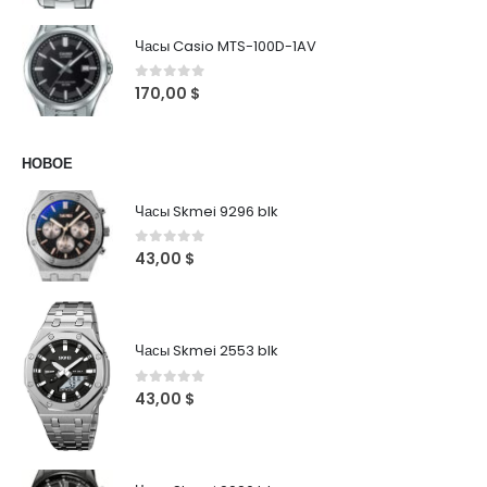
Часы Casio MTS-100D-1AV
0
out of 5
170,00
$
НОВОЕ
Часы Skmei 9296 blk
0
out of 5
43,00
$
Часы Skmei 2553 blk
0
out of 5
43,00
$