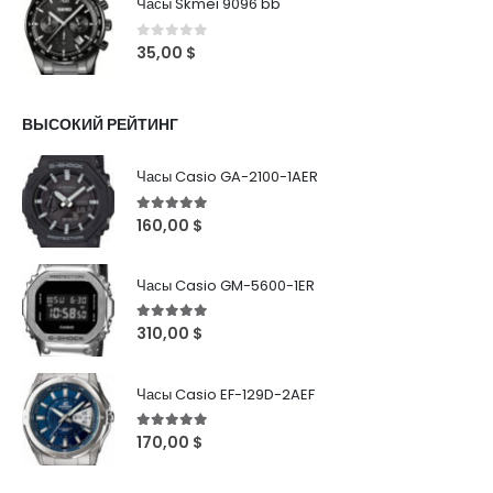
Часы Skmei 9096 bb
0
out of 5
35,00
$
ВЫСОКИЙ РЕЙТИНГ
Часы Casio GA-2100-1AER
5
out of 5
160,00
$
Часы Casio GM-5600-1ER
5
out of 5
310,00
$
Часы Casio EF-129D-2AEF
5
out of 5
170,00
$