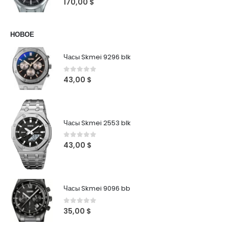
170,00
$
НОВОЕ
Часы Skmei 9296 blk
0
out of 5
43,00
$
Часы Skmei 2553 blk
0
out of 5
43,00
$
Часы Skmei 9096 bb
0
out of 5
35,00
$