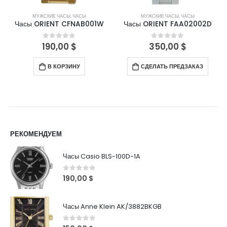
МУЖСКИЕ ЧАСЫ
,
ЧАСЫ
МУЖСКИЕ ЧАСЫ
,
ЧАСЫ
Часы ORIENT CFNAB001W
Часы ORIENT FAA02002D
190,00
$
350,00
$
0
out of 5
0
out of 5
В КОРЗИНУ
СДЕЛАТЬ ПРЕДЗАКАЗ
РЕКОМЕНДУЕМ
Часы Casio BLS-100D-1A
0
out of 5
190,00
$
Часы Anne Klein AK/3882BKGB
0
out of 5