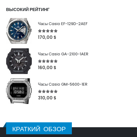
ВЫСОКИЙ РЕЙТИНГ
Часы Casio EF-129D-2AEF
5
out of 5
170,00
$
Часы Casio GA-2100-1AER
5
out of 5
160,00
$
Часы Casio GM-5600-1ER
5
out of 5
310,00
$
КРАТКИЙ ОБЗОР