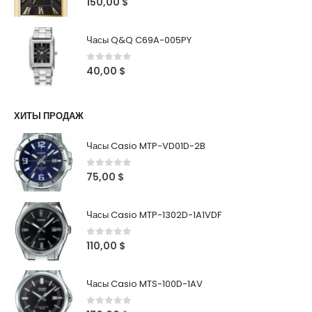
150,00
$
Часы Q&Q C69A-005PY
0
out of 5
40,00
$
ХИТЫ ПРОДАЖ
Часы Casio MTP-VD01D-2B
0
out of 5
75,00
$
Часы Casio MTP-1302D-1A1VDF
0
out of 5
110,00
$
Часы Casio MTS-100D-1AV
0
out of 5