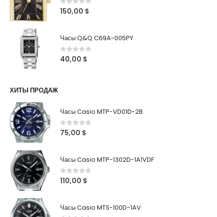
0
out of 5
150,00
$
Часы Q&Q C69A-005PY
0
out of 5
40,00
$
ХИТЫ ПРОДАЖ
Часы Casio MTP-VD01D-2B
0
out of 5
75,00
$
Часы Casio MTP-1302D-1A1VDF
0
out of 5
110,00
$
Часы Casio MTS-100D-1AV