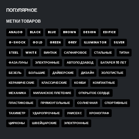
ПОПУЛЯРНОЕ
МЕТКИ ТОВАРОВ
ANALOG
BLACK
BLUE
BROWN
DESIGN
EDIFICE
G-SHOCK
GOLD
GREEN
GREY
ILLUMINATOR
SILVER
STEEL
WHITE
ВИНТАЖ
САПФИРОВОЕ
СТАЛЬНЫЕ
ТИТАН
ФАЗА ЛУНЫ
ЭЛЕКТРОННЫЕ
АВТОПОДЗАВОД
БАТАРЕЯ 10 ЛЕТ
БЕЗЕЛЬ
БОЛЬШИЕ
ДАЙВЕРСКИЕ
ДИЗАЙН
ЗОЛОТИСТЫЕ
КЕРАМИЧЕСКИЕ
КЛАССИЧЕСКИЕ
КОМБИ
КОМПАКТНЫЕ
МЕХАНИКА
МИЛАНСКОЕ ПЛЕТЕНИЕ
ОТКРЫТОЕ СЕРДЦЕ
ПЛАСТИКОВЫЕ
ПРЯМОУГОЛЬНЫЕ
СОЛНЕЧНАЯ
СПОРТИВНЫЕ
ТАХИМЕТР
УДАРОПРОЧНЫЕ
УНИСЕКС
ХРОНОГРАФ
ЦИРКОНЫ
ШВЕЙЦАРСКИЕ
ЭЛЕКТРОННЫЕ