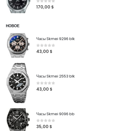
0
out of 5
170,00
$
НОВОЕ
Часы Skmei 9296 blk
0
out of 5
43,00
$
Часы Skmei 2553 blk
0
out of 5
43,00
$
Часы Skmei 9096 bb
0
out of 5
35,00
$