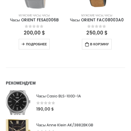
МУЖСКИЕ ЧАСЫ
,
ЧАСЫ
МУЖСКИЕ ЧАСЫ
,
ЧАСЫ
Часы ORIENT FESAE006B
Часы ORIENT FAC08003A0
200,00
$
250,00
$
0
out of 5
0
out of 5
ПОДРОБНЕЕ
В КОРЗИНУ
РЕКОМЕНДУЕМ
Часы Casio BLS-100D-1A
0
out of 5
190,00
$
Часы Anne Klein AK/3882BKGB