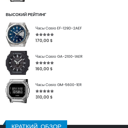
ВЫСОКИЙ РЕЙТИНГ
Часы Casio EF-129D-2AEF
5
out of 5
170,00
$
Часы Casio GA-2100-1AER
5
out of 5
160,00
$
Часы Casio GM-5600-1ER
5
out of 5
310,00
$
КРАТКИЙ ОБЗОР