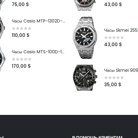
0
out of 5
0
out of 5
75,00
$
43,00
$
Часы Casio MTP-1302D-1A1VDF
Часы Skmei 2553
0
out of 5
110,00
$
0
out of 5
43,00
$
Часы Casio MTS-100D-1AV
0
out of 5
170,00
$
Часы Skmei 90
0
out of 5
35,00
$
ТЫ
В ПОМОЩЬ КЛИЕНТАМ