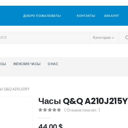
ДОБРО ПОЖАЛОВАТЬ!
КОНТАКТЫ
АККАУНТ
Категории
АСЫ
ЖЕНСКИЕ ЧАСЫ
О НАС
Ы Q&Q A210J215Y
Часы Q&Q A210J215Y
( Отзывов пока нет. )
0
out of 5
44,00
$