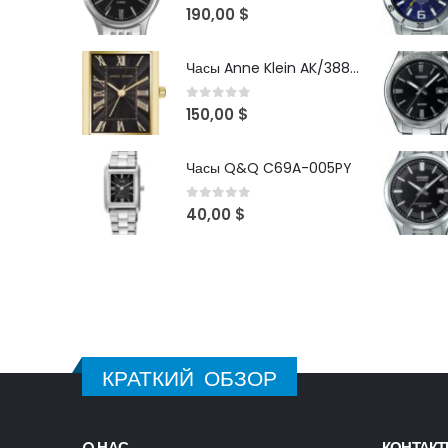
0
out of 5
190,00
$
Часы Anne Klein AK/3882BKGB
0
out of 5
150,00
$
Часы Q&Q C69A-005PY
0
out of 5
40,00
$
КРАТКИЙ ОБЗОР
O НАС
КОНТАК