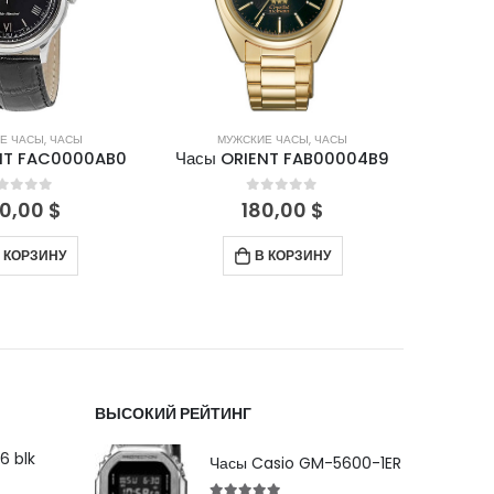
Е ЧАСЫ
,
ЧАСЫ
МУЖСКИЕ ЧАСЫ
,
ЧАСЫ
М
NT FAC0000AB0
Часы ORIENT FAB00004B9
Часы 
out of 5
0
out of 5
0,00
$
180,00
$
 КОРЗИНУ
В КОРЗИНУ
ВЫСОКИЙ РЕЙТИНГ
6 blk
Часы Casio GM-5600-1ER