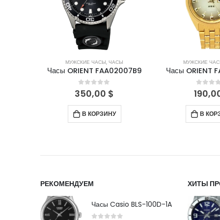
СЫ
МУЖСКИЕ ЧАСЫ
,
ЧАСЫ
МУЖСКИЕ ЧА
D001B
Часы ORIENT FAA02007B9
Часы ORIENT 
5
0
out of 5
0
out 
350,00
$
190,0
В КОРЗИНУ
В КОР
РЕКОМЕНДУЕМ
ХИТЫ П
Часы Casio BLS-100D-1A