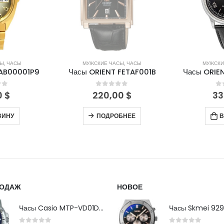
СЫ
,
ЧАСЫ
МУЖСКИЕ ЧАСЫ
,
ЧАСЫ
МУЖСКИ
FAB00001P9
Часы ORIENT FETAF001B
Часы ORIE
of 5
0
out of 5
0
0
$
220,00
$
33
ЗИНУ
ПОДРОБНЕЕ
В
РОДАЖ
НОВОЕ
Часы Casio MTP-VD01D-2B
Часы Skmei 929