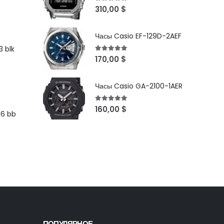
5
out of 5
310,00
$
Часы Casio EF-129D-2AEF
 blk
5
out of 5
170,00
$
Часы Casio GA-2100-1AER
5
out of 5
160,00
$
96 bb
ПОПУЛЯРНОЕ