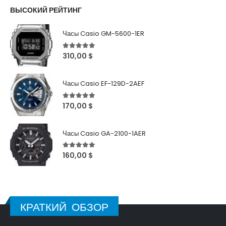
ВЫСОКИЙ РЕЙТИНГ
Часы Casio GM-5600-1ER
5
out of 5
310,00
$
Часы Casio EF-129D-2AEF
5
out of 5
170,00
$
Часы Casio GA-2100-1AER
5
out of 5
160,00
$
КРАТКИЙ ОБЗОР