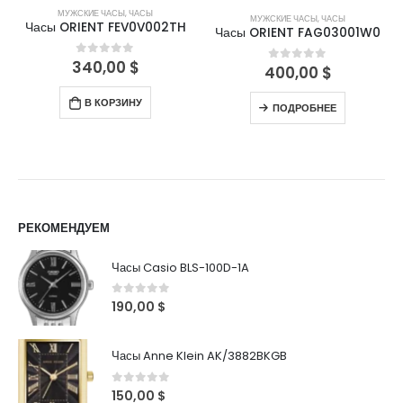
МУЖСКИЕ ЧАСЫ
,
ЧАСЫ
МУЖСКИЕ ЧАСЫ
,
ЧАСЫ
Часы ORIENT FEV0V002TH
Часы ORIENT FAG03001W0
340,00
$
0
out of 5
400,00
$
0
out of 5
В КОРЗИНУ
ПОДРОБНЕЕ
РЕКОМЕНДУЕМ
Часы Casio BLS-100D-1A
0
out of 5
190,00
$
Часы Anne Klein AK/3882BKGB
0
out of 5
150,00
$