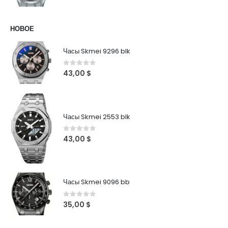
НОВОЕ
Часы Skmei 9296 blk
0
out of 5
43,00
$
Часы Skmei 2553 blk
0
out of 5
43,00
$
Часы Skmei 9096 bb
0
out of 5
35,00
$