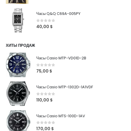
Часы Q&Q C69A-005PY
0
out of 5
40,00
$
ХИТЫ ПРОДАЖ
Часы Casio MTP-VD01D-2B
0
out of 5
75,00
$
Часы Casio MTP-1302D-1A1VDF
0
out of 5
110,00
$
Часы Casio MTS-100D-1AV
0
out of 5
170,00
$