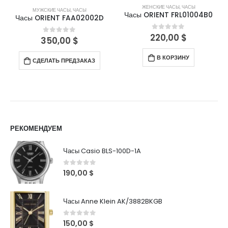
ЖЕНСКИЕ ЧАСЫ
,
ЧАСЫ
МУЖСКИЕ ЧАСЫ
,
ЧАСЫ
Часы ORIENT FRL01004B0
Часы ORIENT FAA02002D
220,00
$
0
out of 5
350,00
$
0
out of 5
В КОРЗИНУ
СДЕЛАТЬ ПРЕДЗАКАЗ
РЕКОМЕНДУЕМ
Часы Casio BLS-100D-1A
0
out of 5
190,00
$
Часы Anne Klein AK/3882BKGB
0
out of 5
150,00
$