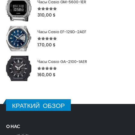
Часы Casio GM-5600-1ER
5
out of 5
310,00
$
Часы Casio EF-129D-2AEF
5
out of 5
170,00
$
Часы Casio GA-2100-1AER
5
out of 5
160,00
$
КРАТКИЙ ОБЗОР
O НАС