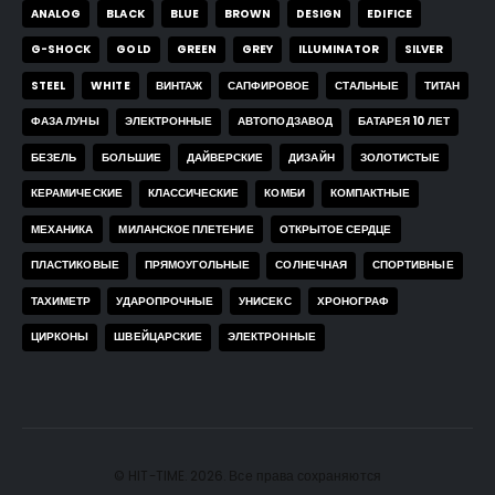
ANALOG
BLACK
BLUE
BROWN
DESIGN
EDIFICE
G-SHOCK
GOLD
GREEN
GREY
ILLUMINATOR
SILVER
STEEL
WHITE
ВИНТАЖ
САПФИРОВОЕ
СТАЛЬНЫЕ
ТИТАН
ФАЗА ЛУНЫ
ЭЛЕКТРОННЫЕ
АВТОПОДЗАВОД
БАТАРЕЯ 10 ЛЕТ
БЕЗЕЛЬ
БОЛЬШИЕ
ДАЙВЕРСКИЕ
ДИЗАЙН
ЗОЛОТИСТЫЕ
КЕРАМИЧЕСКИЕ
КЛАССИЧЕСКИЕ
КОМБИ
КОМПАКТНЫЕ
МЕХАНИКА
МИЛАНСКОЕ ПЛЕТЕНИЕ
ОТКРЫТОЕ СЕРДЦЕ
ПЛАСТИКОВЫЕ
ПРЯМОУГОЛЬНЫЕ
СОЛНЕЧНАЯ
СПОРТИВНЫЕ
ТАХИМЕТР
УДАРОПРОЧНЫЕ
УНИСЕКС
ХРОНОГРАФ
ЦИРКОНЫ
ШВЕЙЦАРСКИЕ
ЭЛЕКТРОННЫЕ
© HIT-TIME. 2026. Все права сохраняются