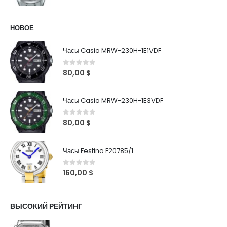
НОВОЕ
Часы Casio MRW-230H-1E1VDF
0
out of 5
80,00
$
Часы Casio MRW-230H-1E3VDF
0
out of 5
80,00
$
Часы Festina F20785/1
0
out of 5
160,00
$
ВЫСОКИЙ РЕЙТИНГ