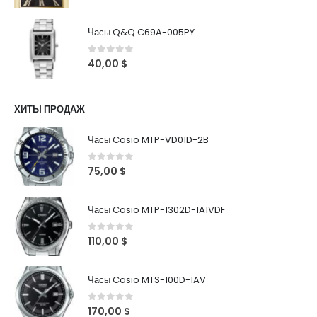
Часы Q&Q C69A-005PY
0
out of 5
40,00
$
ХИТЫ ПРОДАЖ
Часы Casio MTP-VD01D-2B
0
out of 5
75,00
$
Часы Casio MTP-1302D-1A1VDF
0
out of 5
110,00
$
Часы Casio MTS-100D-1AV
0
out of 5
170,00
$