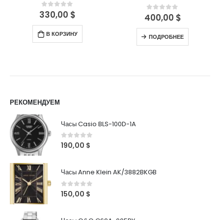
330,00
$
0
out of 5
400,00
$
0
out of 5
В КОРЗИНУ
ПОДРОБНЕЕ
РЕКОМЕНДУЕМ
Часы Casio BLS-100D-1A
0
out of 5
190,00
$
Часы Anne Klein AK/3882BKGB
0
out of 5
150,00
$