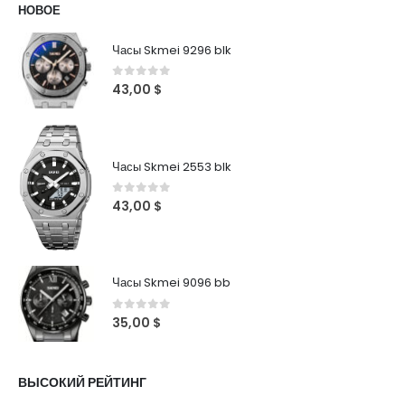
НОВОЕ
Часы Skmei 9296 blk
0
out of 5
43,00
$
Часы Skmei 2553 blk
0
out of 5
43,00
$
Часы Skmei 9096 bb
0
out of 5
35,00
$
ВЫСОКИЙ РЕЙТИНГ