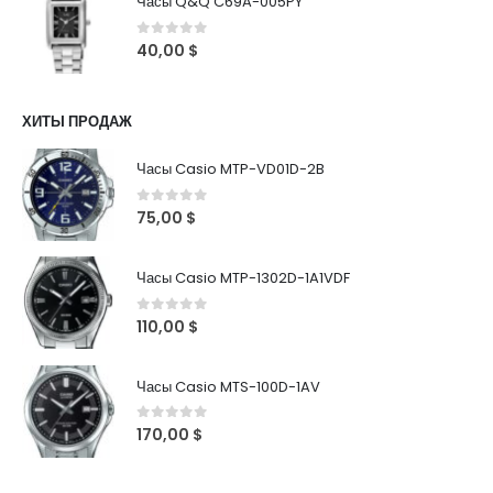
Часы Q&Q C69A-005PY
0
out of 5
40,00
$
ХИТЫ ПРОДАЖ
Часы Casio MTP-VD01D-2B
0
out of 5
75,00
$
Часы Casio MTP-1302D-1A1VDF
0
out of 5
110,00
$
Часы Casio MTS-100D-1AV
0
out of 5
170,00
$