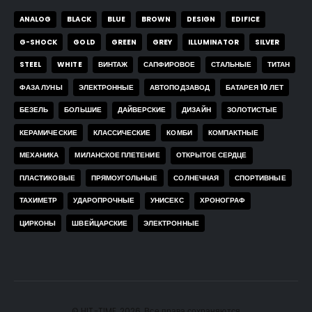
ANALOG
BLACK
BLUE
BROWN
DESIGN
EDIFICE
G-SHOCK
GOLD
GREEN
GREY
ILLUMINATOR
SILVER
STEEL
WHITE
ВИНТАЖ
САПФИРОВОЕ
СТАЛЬНЫЕ
ТИТАН
ФАЗА ЛУНЫ
ЭЛЕКТРОННЫЕ
АВТОПОДЗАВОД
БАТАРЕЯ 10 ЛЕТ
БЕЗЕЛЬ
БОЛЬШИЕ
ДАЙВЕРСКИЕ
ДИЗАЙН
ЗОЛОТИСТЫЕ
КЕРАМИЧЕСКИЕ
КЛАССИЧЕСКИЕ
КОМБИ
КОМПАКТНЫЕ
МЕХАНИКА
МИЛАНСКОЕ ПЛЕТЕНИЕ
ОТКРЫТОЕ СЕРДЦЕ
ПЛАСТИКОВЫЕ
ПРЯМОУГОЛЬНЫЕ
СОЛНЕЧНАЯ
СПОРТИВНЫЕ
ТАХИМЕТР
УДАРОПРОЧНЫЕ
УНИСЕКС
ХРОНОГРАФ
ЦИРКОНЫ
ШВЕЙЦАРСКИЕ
ЭЛЕКТРОННЫЕ
© HIT-TIME. 2026. Все права сохраняются