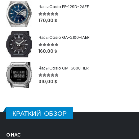
Часы Casio EF-129D-2AEF
5
out of 5
170,00
$
Часы Casio GA-2100-1AER
5
out of 5
160,00
$
Часы Casio GM-5600-1ER
5
out of 5
310,00
$
КРАТКИЙ ОБЗОР
O НАС