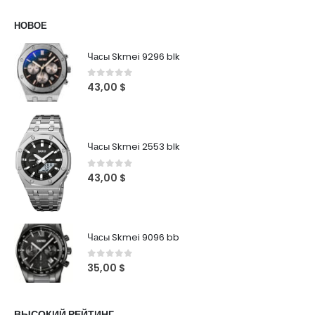
НОВОЕ
Часы Skmei 9296 blk
0
out of 5
43,00
$
Часы Skmei 2553 blk
0
out of 5
43,00
$
Часы Skmei 9096 bb
0
out of 5
35,00
$
ВЫСОКИЙ РЕЙТИНГ