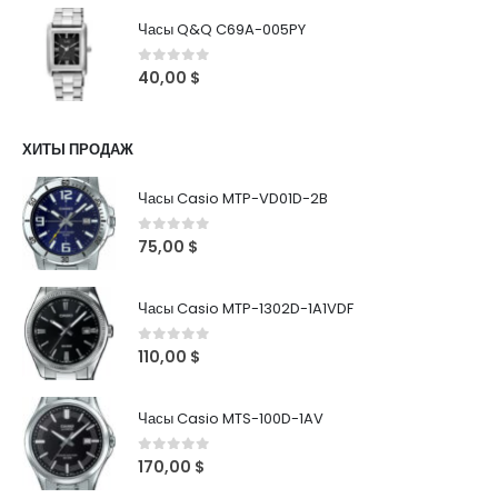
Часы Q&Q C69A-005PY
0
out of 5
40,00
$
ХИТЫ ПРОДАЖ
Часы Casio MTP-VD01D-2B
0
out of 5
75,00
$
Часы Casio MTP-1302D-1A1VDF
0
out of 5
110,00
$
Часы Casio MTS-100D-1AV
0
out of 5
170,00
$