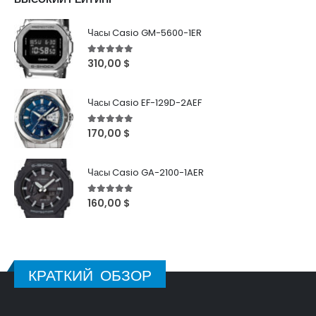
Часы Casio GM-5600-1ER
5
out of 5
310,00
$
Часы Casio EF-129D-2AEF
5
out of 5
170,00
$
Часы Casio GA-2100-1AER
5
out of 5
160,00
$
КРАТКИЙ ОБЗОР