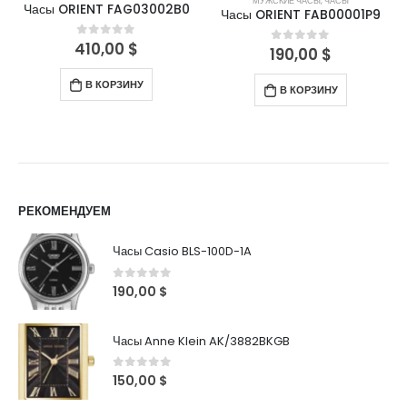
МУЖСКИЕ ЧАСЫ
,
ЧАСЫ
Часы ORIENT FAG03002B0
Часы ORIENT FAB00001P9
410,00
$
0
out of 5
190,00
$
0
out of 5
В КОРЗИНУ
В КОРЗИНУ
РЕКОМЕНДУЕМ
Часы Casio BLS-100D-1A
0
out of 5
190,00
$
Часы Anne Klein AK/3882BKGB
0
out of 5
150,00
$