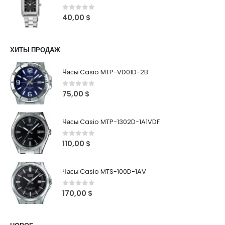
0
out of 5
40,00
$
ХИТЫ ПРОДАЖ
Часы Casio MTP-VD01D-2B
0
out of 5
75,00
$
Часы Casio MTP-1302D-1A1VDF
0
out of 5
110,00
$
Часы Casio MTS-100D-1AV
0
out of 5
170,00
$