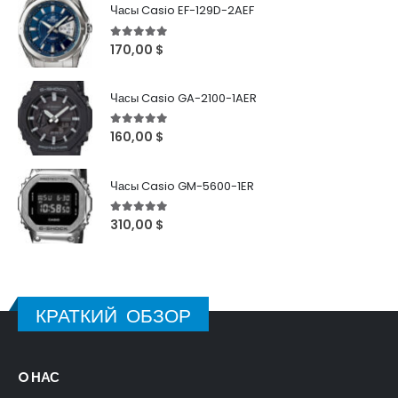
Часы Casio EF-129D-2AEF
5
out of 5
170,00
$
Часы Casio GA-2100-1AER
5
out of 5
160,00
$
Часы Casio GM-5600-1ER
5
out of 5
310,00
$
КРАТКИЙ ОБЗОР
O НАС