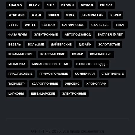
ANALOG
BLACK
BLUE
BROWN
DESIGN
EDIFICE
G-SHOCK
GOLD
GREEN
GREY
ILLUMINATOR
SILVER
STEEL
WHITE
ВИНТАЖ
САПФИРОВОЕ
СТАЛЬНЫЕ
ТИТАН
ФАЗА ЛУНЫ
ЭЛЕКТРОННЫЕ
АВТОПОДЗАВОД
БАТАРЕЯ 10 ЛЕТ
БЕЗЕЛЬ
БОЛЬШИЕ
ДАЙВЕРСКИЕ
ДИЗАЙН
ЗОЛОТИСТЫЕ
КЕРАМИЧЕСКИЕ
КЛАССИЧЕСКИЕ
КОМБИ
КОМПАКТНЫЕ
МЕХАНИКА
МИЛАНСКОЕ ПЛЕТЕНИЕ
ОТКРЫТОЕ СЕРДЦЕ
ПЛАСТИКОВЫЕ
ПРЯМОУГОЛЬНЫЕ
СОЛНЕЧНАЯ
СПОРТИВНЫЕ
ТАХИМЕТР
УДАРОПРОЧНЫЕ
УНИСЕКС
ХРОНОГРАФ
ЦИРКОНЫ
ШВЕЙЦАРСКИЕ
ЭЛЕКТРОННЫЕ
© HIT-TIME. 2026. Все права сохраняются