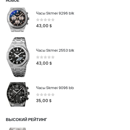
НОВОЕ
Часы Skmei 9296 blk
0
out of 5
43,00
$
Часы Skmei 2553 blk
0
out of 5
43,00
$
Часы Skmei 9096 bb
0
out of 5
35,00
$
ВЫСОКИЙ РЕЙТИНГ