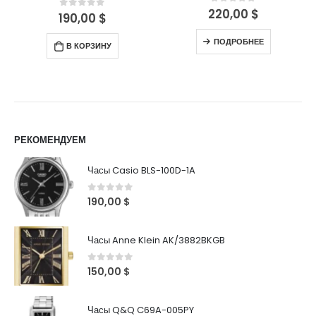
220,00
$
0
out of 5
190,00
$
0
out of 5
ПОДРОБНЕЕ
В КОРЗИНУ
РЕКОМЕНДУЕМ
Часы Casio BLS-100D-1A
0
out of 5
190,00
$
Часы Anne Klein AK/3882BKGB
0
out of 5
150,00
$
Часы Q&Q C69A-005PY