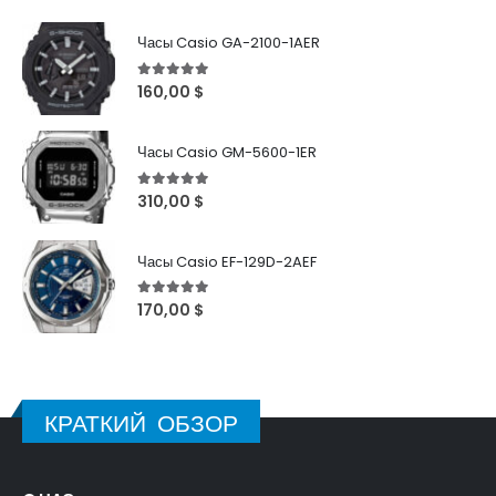
Часы Casio GA-2100-1AER
5
out of 5
160,00
$
Часы Casio GM-5600-1ER
5
out of 5
310,00
$
Часы Casio EF-129D-2AEF
5
out of 5
170,00
$
КРАТКИЙ ОБЗОР