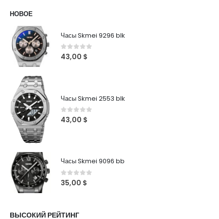
НОВОЕ
Часы Skmei 9296 blk
0
out of 5
43,00
$
Часы Skmei 2553 blk
0
out of 5
43,00
$
Часы Skmei 9096 bb
0
out of 5
35,00
$
ВЫСОКИЙ РЕЙТИНГ