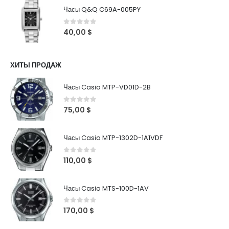
Часы Q&Q C69A-005PY
0
out of 5
40,00
$
ХИТЫ ПРОДАЖ
Часы Casio MTP-VD01D-2B
0
out of 5
75,00
$
Часы Casio MTP-1302D-1A1VDF
0
out of 5
110,00
$
Часы Casio MTS-100D-1AV
0
out of 5
170,00
$