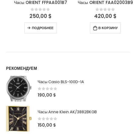
Часы ORIENT FFPAA001B7
Часы ORIENT FAA02003B9
250,00
$
420,00
$
0
out of 5
0
out of 5
ПОДРОБНЕЕ
В КОРЗИНУ
РЕКОМЕНДУЕМ
Часы Casio BLS-100D-1A
0
out of 5
190,00
$
Часы Anne Klein AK/3882BKGB
0
out of 5
150,00
$