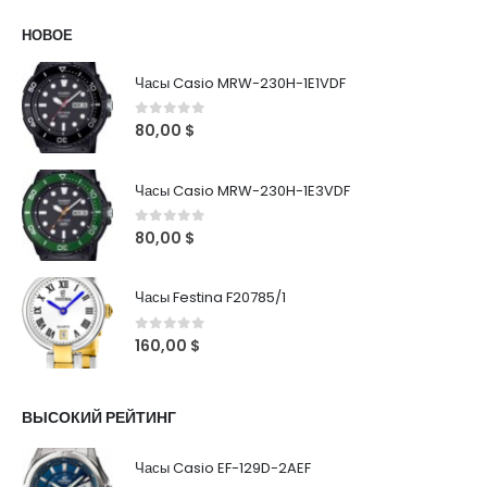
НОВОЕ
Часы Casio MRW-230H-1E1VDF
0
out of 5
80,00
$
Часы Casio MRW-230H-1E3VDF
0
out of 5
80,00
$
Часы Festina F20785/1
0
out of 5
160,00
$
ВЫСОКИЙ РЕЙТИНГ
Часы Casio EF-129D-2AEF