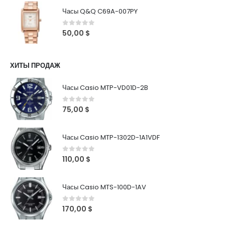
Часы Q&Q C69A-007PY
0
out of 5
50,00
$
ХИТЫ ПРОДАЖ
Часы Casio MTP-VD01D-2B
0
out of 5
75,00
$
Часы Casio MTP-1302D-1A1VDF
0
out of 5
110,00
$
Часы Casio MTS-100D-1AV
0
out of 5
170,00
$