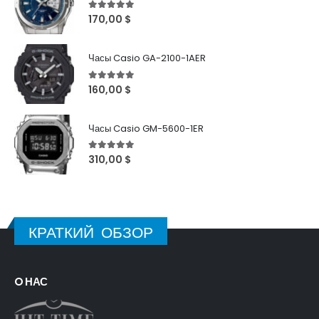
5
out of 5
170,00
$
Часы Casio GA-2100-1AER
5
out of 5
160,00
$
Часы Casio GM-5600-1ER
5
out of 5
310,00
$
КРАТКИЙ ОБЗОР
O НАС