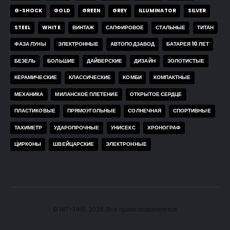
G-SHOCK
GOLD
GREEN
GREY
ILLUMINATOR
SILVER
STEEL
WHITE
ВИНТАЖ
САПФИРОВОЕ
СТАЛЬНЫЕ
ТИТАН
ФАЗА ЛУНЫ
ЭЛЕКТРОННЫЕ
АВТОПОДЗАВОД
БАТАРЕЯ 10 ЛЕТ
БЕЗЕЛЬ
БОЛЬШИЕ
ДАЙВЕРСКИЕ
ДИЗАЙН
ЗОЛОТИСТЫЕ
КЕРАМИЧЕСКИЕ
КЛАССИЧЕСКИЕ
КОМБИ
КОМПАКТНЫЕ
МЕХАНИКА
МИЛАНСКОЕ ПЛЕТЕНИЕ
ОТКРЫТОЕ СЕРДЦЕ
ПЛАСТИКОВЫЕ
ПРЯМОУГОЛЬНЫЕ
СОЛНЕЧНАЯ
СПОРТИВНЫЕ
ТАХИМЕТР
УДАРОПРОЧНЫЕ
УНИСЕКС
ХРОНОГРАФ
ЦИРКОНЫ
ШВЕЙЦАРСКИЕ
ЭЛЕКТРОННЫЕ
© HIT-TIME. 2026. Все права сохраняются