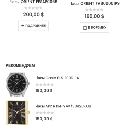
Часы ORIENT FESAE006B
Часы ORIENT FAB00001P9
200,00
$
0
out of 5
190,00
$
0
out of 5
ПОДРОБНЕЕ
В КОРЗИНУ
РЕКОМЕНДУЕМ
Часы Casio BLS-100D-1A
0
out of 5
190,00
$
Часы Anne Klein AK/3882BKGB
0
out of 5
150,00
$