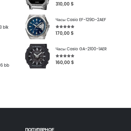
5
out of 5
310,00
$
Часы Casio EF-129D-2AEF
 blk
5
out of 5
170,00
$
Часы Casio GA-2100-1AER
5
out of 5
160,00
$
96 bb
ПОПУЛЯРНОЕ