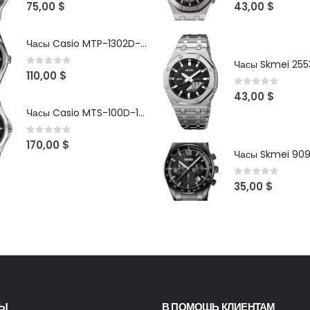
0
out of 5
0
out of 5
75,00
$
43,00
$
Часы Casio MTP-1302D-1A1VDF
Часы Skmei 2553
0
out of 5
110,00
$
0
out of 5
43,00
$
Часы Casio MTS-100D-1AV
0
out of 5
170,00
$
Часы Skmei 90
0
out of 5
35,00
$
ТЫ
В ПОМОЩЬ КЛИЕНТАМ