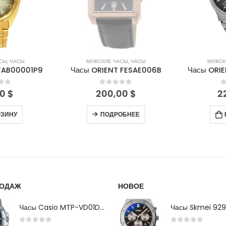
СЫ
,
ЧАСЫ
МУЖСКИЕ ЧАСЫ
,
ЧАСЫ
МУЖСКИ
FAB00001P9
Часы ORIENT FESAE006B
Часы ORIE
of 5
0
out of 5
0
0
$
200,00
$
22
ЗИНУ
ПОДРОБНЕЕ
В
РОДАЖ
НОВОЕ
Часы Casio MTP-VD01D-2B
Часы Skmei 929