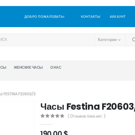
ДОБРО ПОЖАЛОВАТЬ!
КОНТАКТЫ
АККАУНТ
Категории
АСЫ
ЖЕНСКИЕ ЧАСЫ
О НАС
Ы FESTINA F20603/3
Часы Festina F20603
( Отзывов пока нет. )
0
out of 5
190,00
$