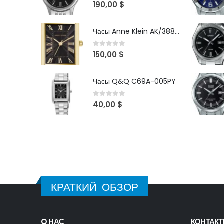
0
out of 5
190,00
$
Часы Anne Klein AK/3882BKGB
0
out of 5
150,00
$
Часы Q&Q C69A-005PY
0
out of 5
40,00
$
КРАТКИЙ ОБЗОР
O НАС
КОНТАК