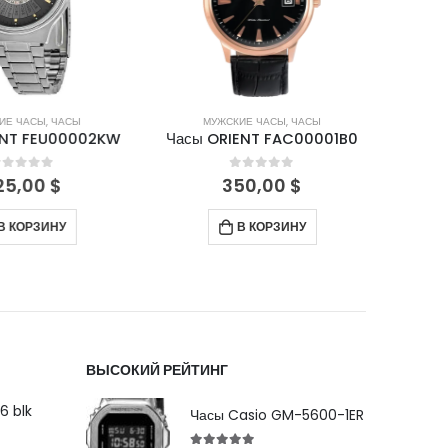
Е ЧАСЫ
,
ЧАСЫ
МУЖСКИЕ ЧАСЫ
,
ЧАСЫ
М
NT FEU00002KW
Часы ORIENT FAC00001B0
Часы 
out of 5
0
out of 5
5,00
$
350,00
$
 КОРЗИНУ
В КОРЗИНУ
ВЫСОКИЙ РЕЙТИНГ
6 blk
Часы Casio GM-5600-1ER