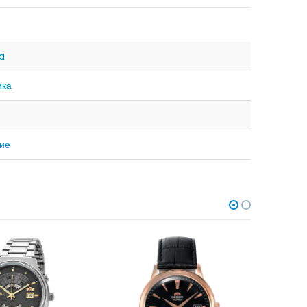
na
ика
ие