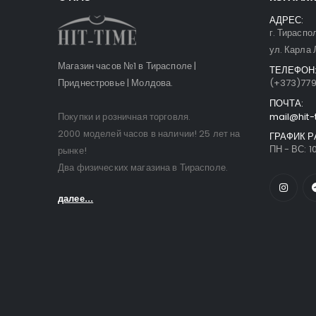
АДРЕС:
г. Тираспо
ул. Карла 
Магазин часов №1 в Тирасполе |
ТЕЛЕФОН
Приднестровье | Молдова.
(+373)77
ПОЧТА:
Покупки и розничная торговля.
mail@hit-
2000 моделей часов в наличии! 25 лет на
ГРАФИК Р
ПН - ВС: 10
рынке!
Два физических магазина в Тирасполе.
далее...