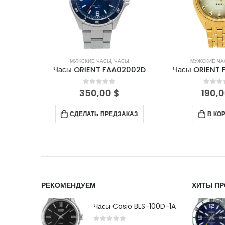
СЫ
МУЖСКИЕ ЧАСЫ
,
ЧАСЫ
МУЖСКИЕ ЧА
V002TH
Часы ORIENT FAA02002D
Часы ORIENT 
5
0
out of 5
0
out 
350,00
$
190,0
СДЕЛАТЬ ПРЕДЗАКАЗ
В КОР
РЕКОМЕНДУЕМ
ХИТЫ П
Часы Casio BLS-100D-1A