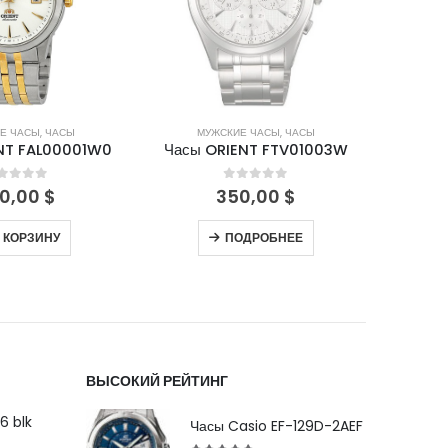
Е ЧАСЫ
,
ЧАСЫ
МУЖСКИЕ ЧАСЫ
,
ЧАСЫ
М
NT FAL00001W0
Часы ORIENT FTV01003W
Часы 
out of 5
0
out of 5
0,00
$
350,00
$
 КОРЗИНУ
ПОДРОБНЕЕ
ВЫСОКИЙ РЕЙТИНГ
6 blk
Часы Casio EF-129D-2AEF