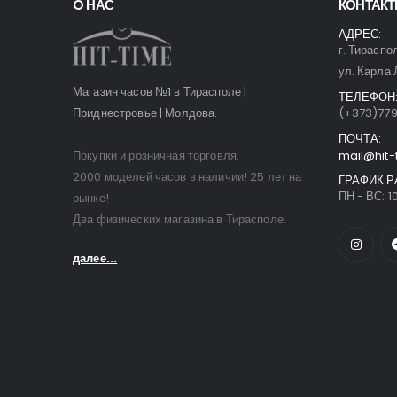
O НАС
КОНТАК
АДРЕС:
г. Тираспо
ул. Карла 
Магазин часов №1 в Тирасполе |
ТЕЛЕФОН
Приднестровье | Молдова.
(+373)77
ПОЧТА:
Покупки и розничная торговля.
mail@hit-
2000 моделей часов в наличии! 25 лет на
ГРАФИК Р
ПН - ВС: 10
рынке!
Два физических магазина в Тирасполе.
далее...