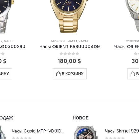
СЫ
,
ЧАСЫ
МУЖСКИЕ ЧАСЫ
,
ЧАСЫ
МУЖСКИ
FAG03002B0
Часы ORIENT FAB00004D9
Часы ORIE
of 5
0
out of 5
0
0
$
180,00
$
30
ЗИНУ
В КОРЗИНУ
В
РОДАЖ
НОВОЕ
Часы Casio MTP-VD01D-2B
Часы Skmei 929