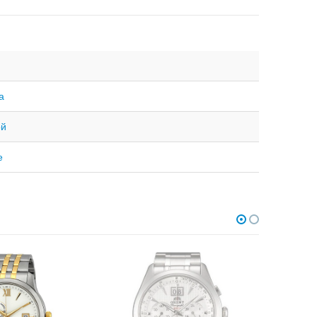
а
ой
е
НЕТ В НАЛИЧИИ