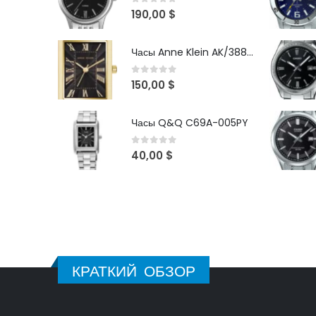
0
out of 5
190,00
$
Часы Anne Klein AK/3882BKGB
0
out of 5
150,00
$
Часы Q&Q C69A-005PY
0
out of 5
40,00
$
КРАТКИЙ ОБЗОР