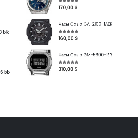
5
out of 5
170,00
$
Часы Casio GA-2100-1AER
 blk
5
out of 5
160,00
$
Часы Casio GM-5600-1ER
5
out of 5
310,00
$
96 bb