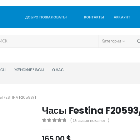
ДОБРО ПОЖАЛОВАТЬ!
КОНТАКТЫ
АККАУНТ
Категории
АСЫ
ЖЕНСКИЕ ЧАСЫ
О НАС
Ы FESTINA F20593/1
Часы Festina F20593
( Отзывов пока нет. )
0
out of 5
165,00
$