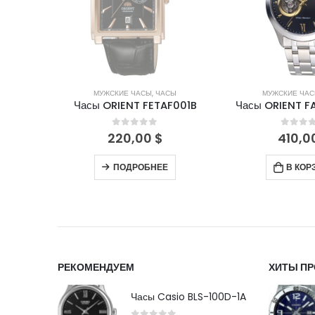
СЫ
МУЖСКИЕ ЧАСЫ
,
ЧАСЫ
МУЖСКИЕ ЧА
B003W9
Часы ORIENT FETAF001B
Часы ORIENT 
5
0
out of 5
0
out 
220,00
$
410,0
ПОДРОБНЕЕ
В КОР
РЕКОМЕНДУЕМ
ХИТЫ П
Часы Casio BLS-100D-1A