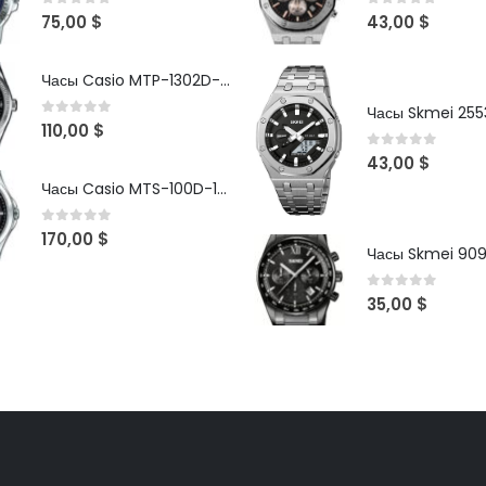
0
out of 5
0
out of 5
75,00
$
43,00
$
Часы Casio MTP-1302D-1A1VDF
Часы Skmei 2553
0
out of 5
110,00
$
0
out of 5
43,00
$
Часы Casio MTS-100D-1AV
0
out of 5
170,00
$
Часы Skmei 90
0
out of 5
35,00
$