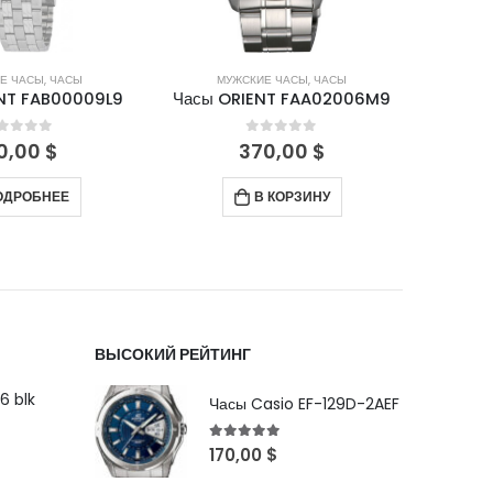
Е ЧАСЫ
,
ЧАСЫ
МУЖСКИЕ ЧАСЫ
,
ЧАСЫ
М
NT FAB00009L9
Часы ORIENT FAA02006M9
Часы 
out of 5
0
out of 5
0,00
$
370,00
$
ОДРОБНЕЕ
В КОРЗИНУ
ВЫСОКИЙ РЕЙТИНГ
6 blk
Часы Casio EF-129D-2AEF
5
out of 5
170,00
$