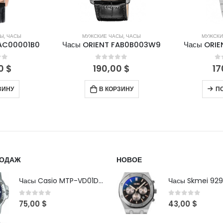
СЫ
,
ЧАСЫ
МУЖСКИЕ ЧАСЫ
,
ЧАСЫ
МУЖСКИ
FAC00001B0
Часы ORIENT FAB0B003W9
Часы ORIE
of 5
0
out of 5
0
00
$
190,00
$
17
ЗИНУ
В КОРЗИНУ
П
РОДАЖ
НОВОЕ
Часы Casio MTP-VD01D-2B
Часы Skmei 929
0
out of 5
0
out of 5
75,00
$
43,00
$