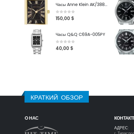
Часы Anne Klein AK/3882BKGB
0
out of 5
150,00
$
Часы Q&Q C69A-005PY
0
out of 5
40,00
$
КРАТКИЙ ОБЗОР
O НАС
КОНТАК
АДРЕС:
г. Тираспо