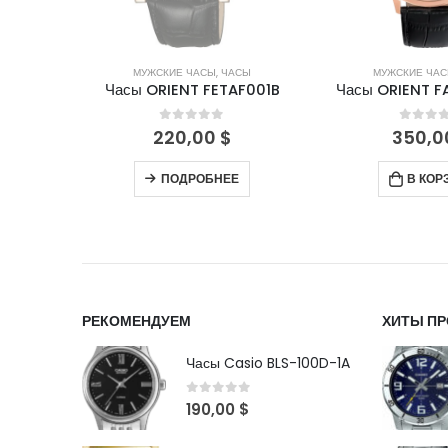
СЫ
МУЖСКИЕ ЧАСЫ
,
ЧАСЫ
МУЖСКИЕ ЧА
1004B0
Часы ORIENT FETAF001B
Часы ORIENT 
5
0
out of 5
0
out 
220,00
$
350,
ПОДРОБНЕЕ
В КОР
РЕКОМЕНДУЕМ
ХИТЫ П
Часы Casio BLS-100D-1A
0
out of 5
190,00
$