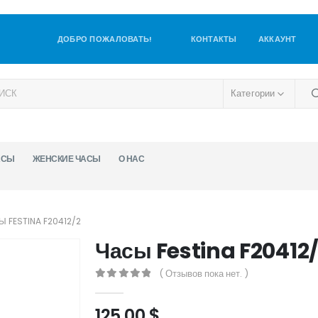
ДОБРО ПОЖАЛОВАТЬ!
КОНТАКТЫ
АККАУНТ
Категории
АСЫ
ЖЕНСКИЕ ЧАСЫ
О НАС
 FESTINA F20412/2
Часы Festina F20412
( Отзывов пока нет. )
0
out of 5
125,00
$