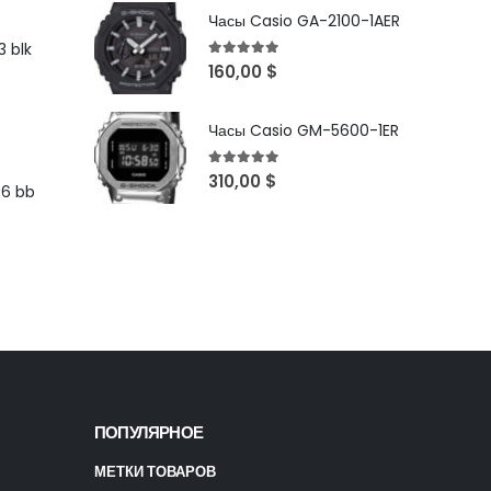
Часы Casio GA-2100-1AER
 blk
5
out of 5
160,00
$
Часы Casio GM-5600-1ER
5
out of 5
310,00
$
96 bb
ПОПУЛЯРНОЕ
МЕТКИ ТОВАРОВ