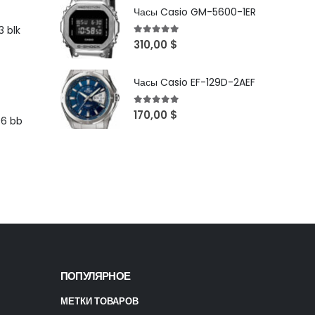
Часы Casio GM-5600-1ER
 blk
5
out of 5
310,00
$
Часы Casio EF-129D-2AEF
5
out of 5
170,00
$
96 bb
ПОПУЛЯРНОЕ
МЕТКИ ТОВАРОВ