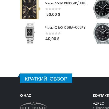
Часы Anne Klein AK/3882BKGB
0
out of 5
150,00
$
Часы Q&Q C69A-005PY
0
out of 5
40,00
$
КРАТКИЙ ОБЗОР
O НАС
КОНТАК
АДРЕС:
г. Тираспо