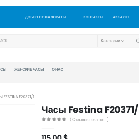
ДОБРО ПОЖАЛОВАТЬ!
КОНТАКТЫ
АККАУНТ
Категории
АСЫ
ЖЕНСКИЕ ЧАСЫ
О НАС
 FESTINA F20371/1
Часы Festina F20371/
( Отзывов пока нет. )
0
out of 5
115,00
$