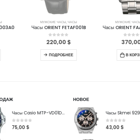
СЫ
,
ЧАСЫ
МУЖСКИЕ ЧАСЫ
,
ЧАСЫ
ЖЕНСКИ
FETAF001B
Часы ORIENT FAA02006M9
Часы ORIE
of 5
0
out of 5
0
00
$
370,00
$
16
БНЕЕ
В КОРЗИНУ
П
РОДАЖ
НОВОЕ
Часы Casio MTP-VD01D-2B
Часы Skmei 929
0
out of 5
0
out of 5
75,00
$
43,00
$