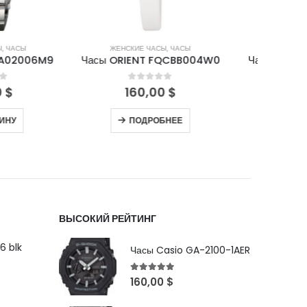
Е ЧАСЫ
,
ЧАСЫ
МУЖСКИЕ ЧАСЫ
,
ЧАСЫ
М
NT FQCBB004W0
Часы ORIENT FAB00004D9
Часы 
out of 5
0
out of 5
0,00
$
180,00
$
ОДРОБНЕЕ
В КОРЗИНУ
ВЫСОКИЙ РЕЙТИНГ
6 blk
Часы Casio GA-2100-1AER
5
out of 5
160,00
$