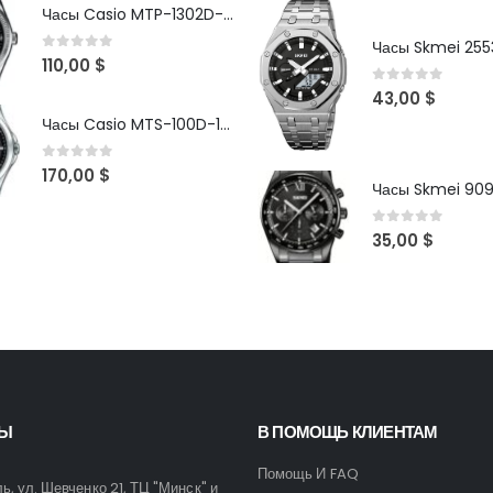
Часы Casio MTP-1302D-1A1VDF
Часы Skmei 2553
0
out of 5
110,00
$
0
out of 5
43,00
$
Часы Casio MTS-100D-1AV
0
out of 5
170,00
$
Часы Skmei 90
0
out of 5
35,00
$
ТЫ
В ПОМОЩЬ КЛИЕНТАМ
Помощь И FAQ
ль, ул. Шевченко 21, ТЦ "Минск" и