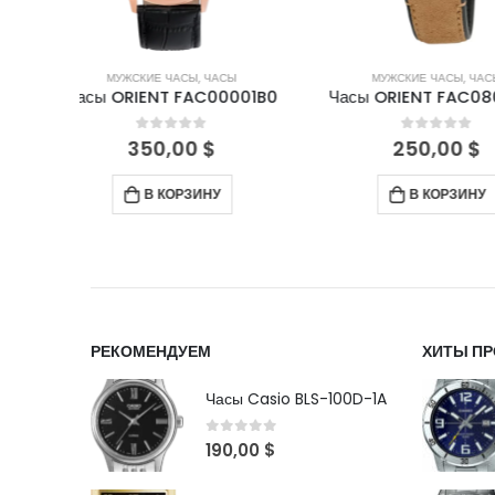
СЫ
МУЖСКИЕ ЧАСЫ
,
ЧАСЫ
МУЖСКИЕ ЧА
0001B0
Часы ORIENT FAC08003A0
Часы ORIENT 
5
0
out of 5
0
out 
250,00
$
220,
В КОРЗИНУ
ПОДРО
РЕКОМЕНДУЕМ
ХИТЫ П
Часы Casio BLS-100D-1A
0
out of 5
190,00
$