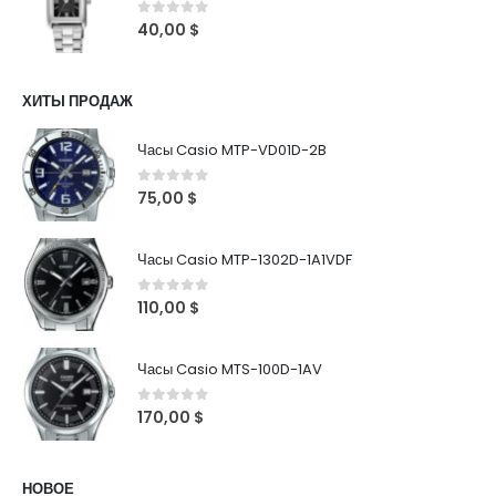
0
out of 5
40,00
$
ХИТЫ ПРОДАЖ
Часы Casio MTP-VD01D-2B
0
out of 5
75,00
$
Часы Casio MTP-1302D-1A1VDF
0
out of 5
110,00
$
Часы Casio MTS-100D-1AV
0
out of 5
170,00
$
НОВОЕ