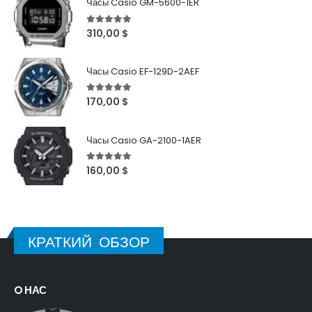
Часы Casio GM-5600-1ER
5
out of 5
310,00
$
Часы Casio EF-129D-2AEF
5
out of 5
170,00
$
Часы Casio GA-2100-1AER
5
out of 5
160,00
$
КРАТКИЙ ОБЗОР
O НАС