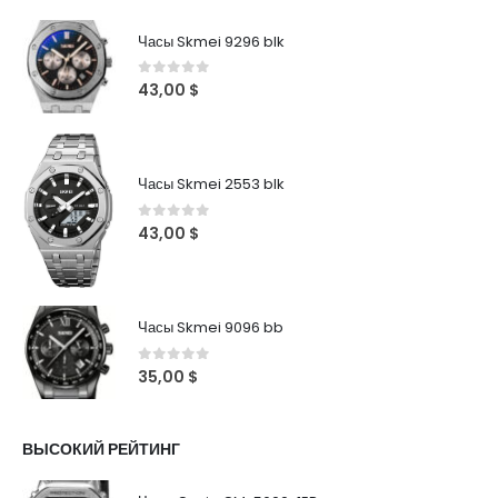
Часы Skmei 9296 blk
0
out of 5
43,00
$
Часы Skmei 2553 blk
0
out of 5
43,00
$
Часы Skmei 9096 bb
0
out of 5
35,00
$
ВЫСОКИЙ РЕЙТИНГ