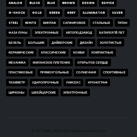
ANALOG
BLACK
BLUE
BROWN
DESIGN
EDIFICE
G-SHOCK
GOLD
GREEN
GREY
ILLUMINATOR
SILVER
STEEL
WHITE
ВИНТАЖ
САПФИРОВОЕ
СТАЛЬНЫЕ
ТИТАН
ФАЗА ЛУНЫ
ЭЛЕКТРОННЫЕ
АВТОПОДЗАВОД
БАТАРЕЯ 10 ЛЕТ
БЕЗЕЛЬ
БОЛЬШИЕ
ДАЙВЕРСКИЕ
ДИЗАЙН
ЗОЛОТИСТЫЕ
КЕРАМИЧЕСКИЕ
КЛАССИЧЕСКИЕ
КОМБИ
КОМПАКТНЫЕ
МЕХАНИКА
МИЛАНСКОЕ ПЛЕТЕНИЕ
ОТКРЫТОЕ СЕРДЦЕ
ПЛАСТИКОВЫЕ
ПРЯМОУГОЛЬНЫЕ
СОЛНЕЧНАЯ
СПОРТИВНЫЕ
ТАХИМЕТР
УДАРОПРОЧНЫЕ
УНИСЕКС
ХРОНОГРАФ
ЦИРКОНЫ
ШВЕЙЦАРСКИЕ
ЭЛЕКТРОННЫЕ
© HIT-TIME. 2026. Все права сохраняются