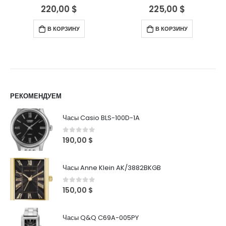
220,00
$
225,00
$
0
out of 5
0
out of 5
В КОРЗИНУ
В КОРЗИНУ
РЕКОМЕНДУЕМ
Часы Casio BLS-100D-1A
0
out of 5
190,00
$
Часы Anne Klein AK/3882BKGB
0
out of 5
150,00
$
Часы Q&Q C69A-005PY