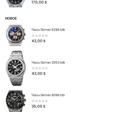
0
out of 5
170,00
$
НОВОЕ
Часы Skmei 9296 blk
0
out of 5
43,00
$
Часы Skmei 2553 blk
0
out of 5
43,00
$
Часы Skmei 9096 bb
0
out of 5
35,00
$