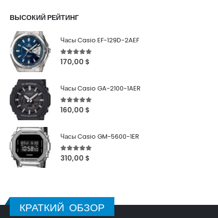
ВЫСОКИЙ РЕЙТИНГ
Часы Casio EF-129D-2AEF
5
out of 5
170,00
$
Часы Casio GA-2100-1AER
5
out of 5
160,00
$
Часы Casio GM-5600-1ER
5
out of 5
310,00
$
КРАТКИЙ ОБЗОР