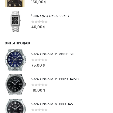
0
out of 5
150,00
$
Часы Q&Q C69A-005PY
0
out of 5
40,00
$
ХИТЫ ПРОДАЖ
Часы Casio MTP-VD01D-2B
0
out of 5
75,00
$
Часы Casio MTP-1302D-1A1VDF
0
out of 5
110,00
$
Часы Casio MTS-100D-1AV