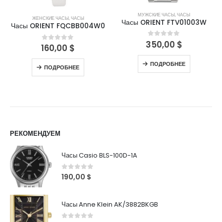
МУЖСКИЕ ЧАСЫ
,
ЧАСЫ
ЖЕНСКИЕ ЧАСЫ
,
ЧАСЫ
Часы ORIENT FTV01003W
Часы ORIENT FQCBB004W0
350,00
$
0
out of 5
160,00
$
0
out of 5
ПОДРОБНЕЕ
ПОДРОБНЕЕ
РЕКОМЕНДУЕМ
Часы Casio BLS-100D-1A
0
out of 5
190,00
$
Часы Anne Klein AK/3882BKGB