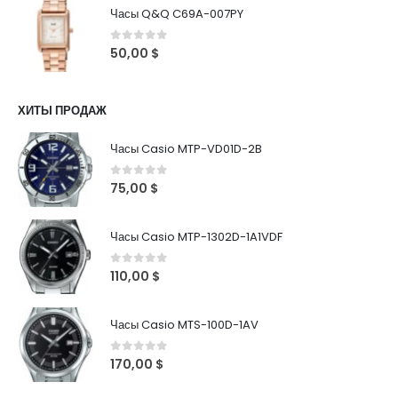
Часы Q&Q C69A-007PY
0
out of 5
50,00
$
ХИТЫ ПРОДАЖ
Часы Casio MTP-VD01D-2B
0
out of 5
75,00
$
Часы Casio MTP-1302D-1A1VDF
0
out of 5
110,00
$
Часы Casio MTS-100D-1AV
0
out of 5
170,00
$