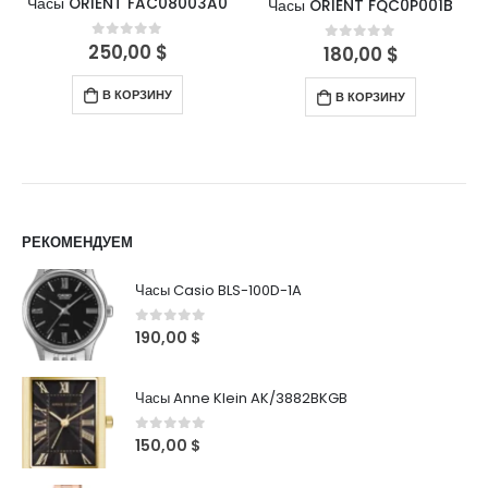
Часы ORIENT FAC08003A0
Часы ORIENT FQC0P001B
250,00
$
0
out of 5
180,00
$
0
out of 5
В КОРЗИНУ
В КОРЗИНУ
РЕКОМЕНДУЕМ
Часы Casio BLS-100D-1A
0
out of 5
190,00
$
Часы Anne Klein AK/3882BKGB
0
out of 5
150,00
$