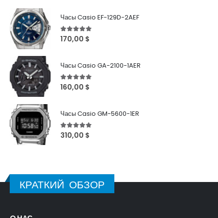
Часы Casio EF-129D-2AEF
5
out of 5
170,00
$
Часы Casio GA-2100-1AER
5
out of 5
160,00
$
Часы Casio GM-5600-1ER
5
out of 5
310,00
$
КРАТКИЙ ОБЗОР