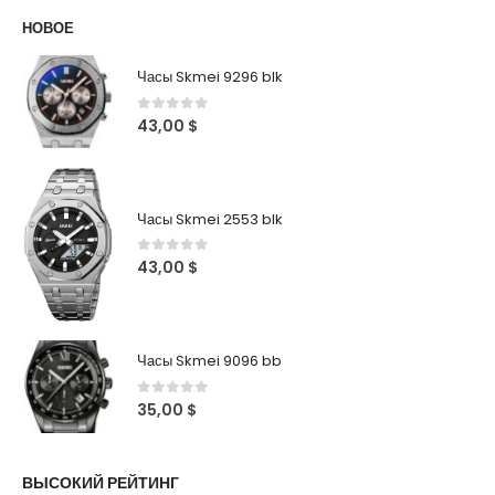
НОВОЕ
Часы Skmei 9296 blk
0
out of 5
43,00
$
Часы Skmei 2553 blk
0
out of 5
43,00
$
Часы Skmei 9096 bb
0
out of 5
35,00
$
ВЫСОКИЙ РЕЙТИНГ