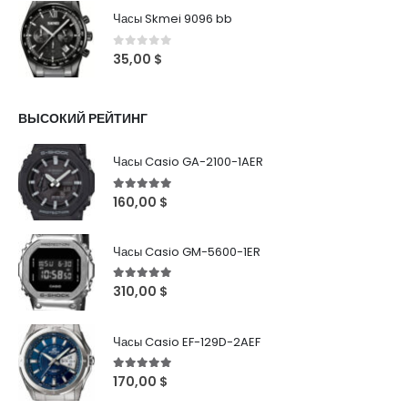
Часы Skmei 9096 bb
0
out of 5
35,00
$
ВЫСОКИЙ РЕЙТИНГ
Часы Casio GA-2100-1AER
5
out of 5
160,00
$
Часы Casio GM-5600-1ER
5
out of 5
310,00
$
Часы Casio EF-129D-2AEF
5
out of 5
170,00
$