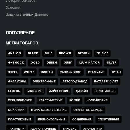
История Заказов
Условия
Защита Личных Данных
ПОПУЛЯРНОЕ
МЕТКИ ТОВАРОВ
ANALOG
BLACK
BLUE
BROWN
DESIGN
EDIFICE
G-SHOCK
GOLD
GREEN
GREY
ILLUMINATOR
SILVER
STEEL
WHITE
ВИНТАЖ
САПФИРОВОЕ
СТАЛЬНЫЕ
ТИТАН
ФАЗА ЛУНЫ
ЭЛЕКТРОННЫЕ
АВТОПОДЗАВОД
БАТАРЕЯ 10 ЛЕТ
БЕЗЕЛЬ
БОЛЬШИЕ
ДАЙВЕРСКИЕ
ДИЗАЙН
ЗОЛОТИСТЫЕ
КЕРАМИЧЕСКИЕ
КЛАССИЧЕСКИЕ
КОМБИ
КОМПАКТНЫЕ
МЕХАНИКА
МИЛАНСКОЕ ПЛЕТЕНИЕ
ОТКРЫТОЕ СЕРДЦЕ
ПЛАСТИКОВЫЕ
ПРЯМОУГОЛЬНЫЕ
СОЛНЕЧНАЯ
СПОРТИВНЫЕ
ТАХИМЕТР
УДАРОПРОЧНЫЕ
УНИСЕКС
ХРОНОГРАФ