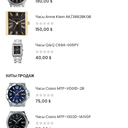
190,00
$
Часы Anne Klein AK/3882BKGB
0
out of 5
150,00
$
Часы Q&Q C69A-005PY
0
out of 5
40,00
$
ХИТЫ ПРОДАЖ
Часы Casio MTP-VD01D-2B
0
out of 5
75,00
$
Часы Casio MTP-1302D-1A1VDF
0
out of 5