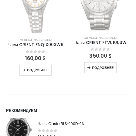
МУЖСКИЕ ЧАСЫ
,
ЧАСЫ
ЖЕНСКИЕ ЧАСЫ
,
ЧАСЫ
Часы ORIENT FTV01003W
Часы ORIENT FNQ1X003W9
350,00
$
0
out of 5
160,00
$
0
out of 5
ПОДРОБНЕЕ
ПОДРОБНЕЕ
РЕКОМЕНДУЕМ
Часы Casio BLS-100D-1A
0
out of 5