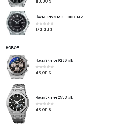
110,00
$
Часы Casio MTS-100D-1AV
0
out of 5
170,00
$
НОВОЕ
Часы Skmei 9296 blk
0
out of 5
43,00
$
Часы Skmei 2553 blk
0
out of 5
43,00
$