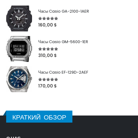
Часы Casio GA-2100-1AER
5
out of 5
160,00
$
Часы Casio GM-5600-1ER
5
out of 5
310,00
$
Часы Casio EF-129D-2AEF
5
out of 5
170,00
$
КРАТКИЙ ОБЗОР