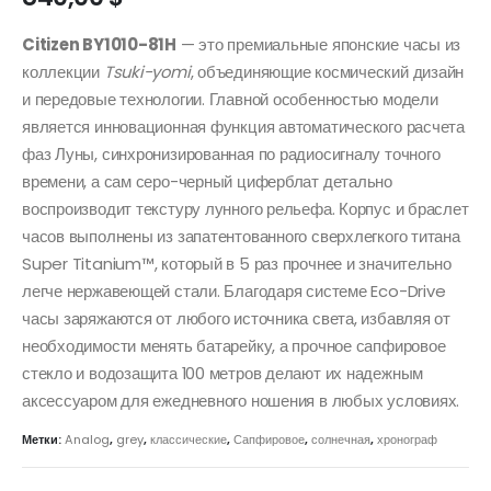
Citizen BY1010-81H
— это премиальные японские часы из
коллекции
Tsuki-yomi
, объединяющие космический дизайн
и передовые технологии. Главной особенностью модели
является инновационная функция автоматического расчета
фаз Луны, синхронизированная по радиосигналу точного
времени, а сам серо-черный циферблат детально
воспроизводит текстуру лунного рельефа. Корпус и браслет
часов выполнены из запатентованного сверхлегкого титана
Super Titanium™, который в 5 раз прочнее и значительно
легче нержавеющей стали. Благодаря системе Eco-Drive
часы заряжаются от любого источника света, избавляя от
необходимости менять батарейку, а прочное сапфировое
стекло и водозащита 100 метров делают их надежным
аксессуаром для ежедневного ношения в любых условиях.
Метки:
Analog
,
grey
,
классические
,
Сапфировое
,
солнечная
,
хронограф