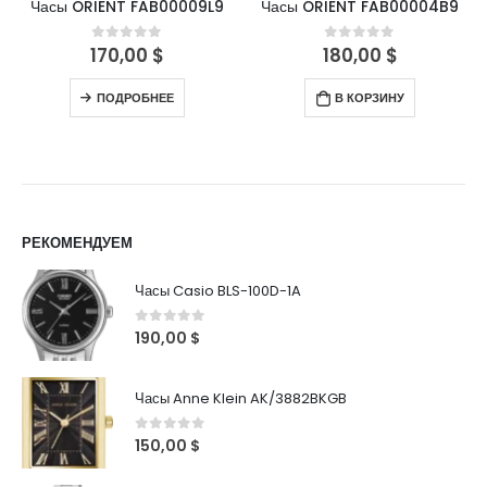
Часы ORIENT FAB00009L9
Часы ORIENT FAB00004B9
170,00
$
180,00
$
0
out of 5
0
out of 5
ПОДРОБНЕЕ
В КОРЗИНУ
РЕКОМЕНДУЕМ
Часы Casio BLS-100D-1A
0
out of 5
190,00
$
Часы Anne Klein AK/3882BKGB
0
out of 5
150,00
$