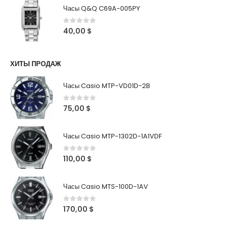
Часы Q&Q C69A-005PY
0
out of 5
40,00
$
ХИТЫ ПРОДАЖ
Часы Casio MTP-VD01D-2B
0
out of 5
75,00
$
Часы Casio MTP-1302D-1A1VDF
0
out of 5
110,00
$
Часы Casio MTS-100D-1AV
0
out of 5
170,00
$