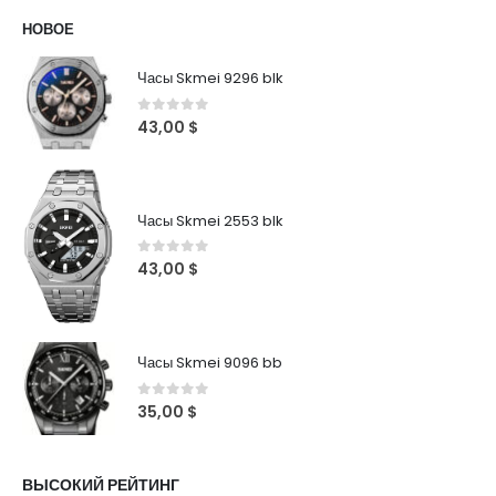
НОВОЕ
Часы Skmei 9296 blk
0
out of 5
43,00
$
Часы Skmei 2553 blk
0
out of 5
43,00
$
Часы Skmei 9096 bb
0
out of 5
35,00
$
ВЫСОКИЙ РЕЙТИНГ