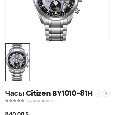
Часы Citizen BY1010-81H
( Отзывов пока нет. )
0
out of 5
840,00
$