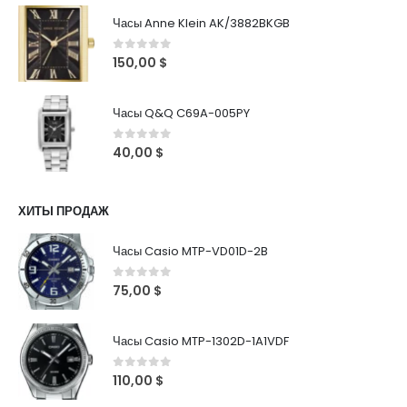
Часы Anne Klein AK/3882BKGB
0
out of 5
150,00
$
Часы Q&Q C69A-005PY
0
out of 5
40,00
$
ХИТЫ ПРОДАЖ
Часы Casio MTP-VD01D-2B
0
out of 5
75,00
$
Часы Casio MTP-1302D-1A1VDF
0
out of 5
110,00
$