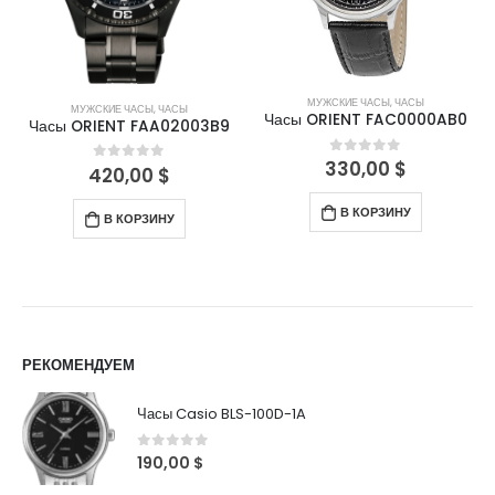
МУЖСКИЕ ЧАСЫ
,
ЧАСЫ
МУЖСКИЕ ЧАСЫ
,
ЧАСЫ
Часы ORIENT FAC0000AB0
Часы ORIENT FAA02003B9
330,00
$
0
out of 5
420,00
$
0
out of 5
В КОРЗИНУ
В КОРЗИНУ
РЕКОМЕНДУЕМ
Часы Casio BLS-100D-1A
0
out of 5
190,00
$