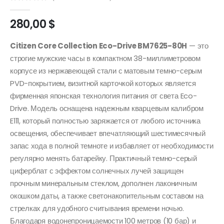
0
out of 5
280,00
$
Citizen Core Collection Eco-Drive BM7625-80H
— это
строгие мужские часы в компактном 38-миллиметровом
корпусе из нержавеющей стали с матовым темно-серым
PVD-покрытием, визитной карточкой которых является
фирменная японская технология питания от света Eco-
Drive. Модель оснащена надежным кварцевым калибром
E111, который полностью заряжается от любого источника
освещения, обеспечивает впечатляющий шестимесячный
запас хода в полной темноте и избавляет от необходимости
регулярно менять батарейку. Практичный темно-серый
циферблат с эффектом солнечных лучей защищен
прочным минеральным стеклом, дополнен лаконичным
окошком даты, а также светонакопительным составом на
стрелках для удобного считывания времени ночью.
Благодаря водонепроницаемости 100 метров (10 бар) и