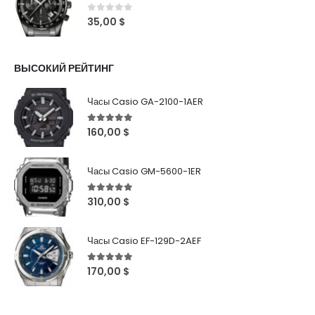
0
out of 5
35,00
$
ВЫСОКИЙ РЕЙТИНГ
Часы Casio GA-2100-1AER
5
out of 5
160,00
$
Часы Casio GM-5600-1ER
5
out of 5
310,00
$
Часы Casio EF-129D-2AEF
5
out of 5
170,00
$