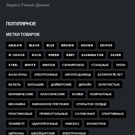
Защита Личных Данных
ПОПУЛЯРНОЕ
МЕТКИ ТОВАРОВ
ANALOG
BLACK
BLUE
BROWN
DESIGN
EDIFICE
G-SHOCK
GOLD
GREEN
GREY
ILLUMINATOR
SILVER
STEEL
WHITE
ВИНТАЖ
САПФИРОВОЕ
СТАЛЬНЫЕ
ТИТАН
ФАЗА ЛУНЫ
ЭЛЕКТРОННЫЕ
АВТОПОДЗАВОД
БАТАРЕЯ 10 ЛЕТ
БЕЗЕЛЬ
БОЛЬШИЕ
ДАЙВЕРСКИЕ
ДИЗАЙН
ЗОЛОТИСТЫЕ
КЕРАМИЧЕСКИЕ
КЛАССИЧЕСКИЕ
КОМБИ
КОМПАКТНЫЕ
МЕХАНИКА
МИЛАНСКОЕ ПЛЕТЕНИЕ
ОТКРЫТОЕ СЕРДЦЕ
ПЛАСТИКОВЫЕ
ПРЯМОУГОЛЬНЫЕ
СОЛНЕЧНАЯ
СПОРТИВНЫЕ
ТАХИМЕТР
УДАРОПРОЧНЫЕ
УНИСЕКС
ХРОНОГРАФ
ЦИРКОНЫ
ШВЕЙЦАРСКИЕ
ЭЛЕКТРОННЫЕ