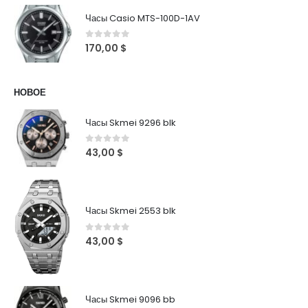
Часы Casio MTS-100D-1AV
0
out of 5
170,00
$
НОВОЕ
Часы Skmei 9296 blk
0
out of 5
43,00
$
Часы Skmei 2553 blk
0
out of 5
43,00
$
Часы Skmei 9096 bb