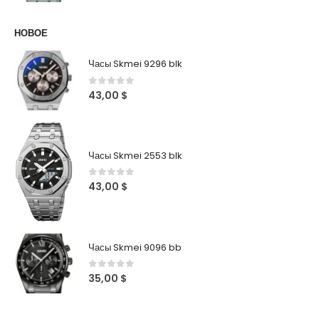
НОВОЕ
Часы Skmei 9296 blk
0
out of 5
43,00
$
Часы Skmei 2553 blk
0
out of 5
43,00
$
Часы Skmei 9096 bb
0
out of 5
35,00
$