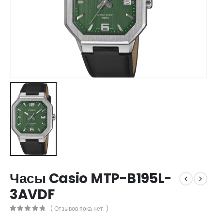
Часы Casio MTP-B195L-
3AVDF
( Отзывов пока нет. )
0
out of 5