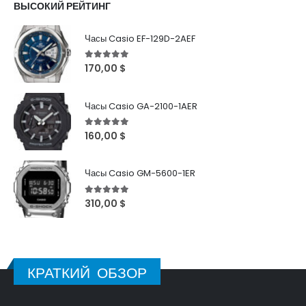
ВЫСОКИЙ РЕЙТИНГ
Часы Casio EF-129D-2AEF
5
out of 5
170,00
$
Часы Casio GA-2100-1AER
5
out of 5
160,00
$
Часы Casio GM-5600-1ER
5
out of 5
310,00
$
КРАТКИЙ ОБЗОР