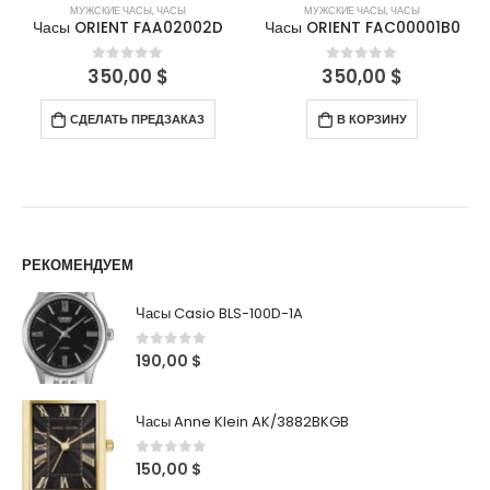
МУЖСКИЕ ЧАСЫ
,
ЧАСЫ
МУЖСКИЕ ЧАСЫ
,
ЧАСЫ
Часы ORIENT FAA02002D
Часы ORIENT FAC00001B0
350,00
$
350,00
$
0
out of 5
0
out of 5
СДЕЛАТЬ ПРЕДЗАКАЗ
В КОРЗИНУ
РЕКОМЕНДУЕМ
Часы Casio BLS-100D-1A
0
out of 5
190,00
$
Часы Anne Klein AK/3882BKGB
0
out of 5
150,00
$