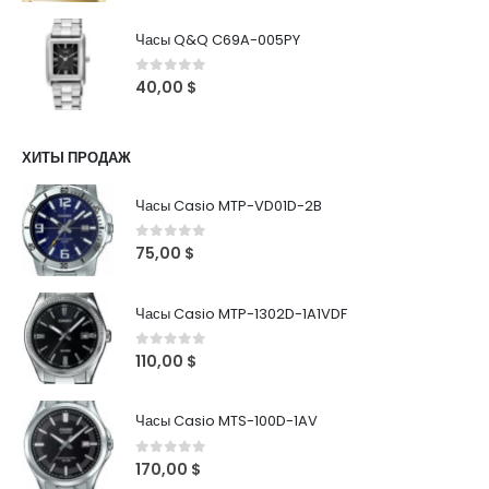
Часы Q&Q C69A-005PY
0
out of 5
40,00
$
ХИТЫ ПРОДАЖ
Часы Casio MTP-VD01D-2B
0
out of 5
75,00
$
Часы Casio MTP-1302D-1A1VDF
0
out of 5
110,00
$
Часы Casio MTS-100D-1AV
0
out of 5
170,00
$