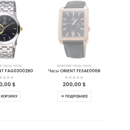
НЕТ В НАЛИЧИИ
Е ЧАСЫ
,
ЧАСЫ
МУЖСКИЕ ЧАСЫ
,
ЧАСЫ
ЖЕНСКИЕ
NT FAG03002B0
Часы ORIENT FESAE006B
Часы
out of 5
0
out of 5
0,00
$
200,00
$
 КОРЗИНУ
ПОДРОБНЕЕ