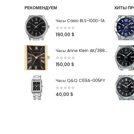
РЕКОМЕНДУЕМ
ХИТЫ П
Часы Casio BLS-100D-1A
0
out of 5
190,00
$
Часы Anne Klein AK/3882BKGB
0
out of 5
150,00
$
Часы Q&Q C69A-005PY
0
out of 5
40,00
$