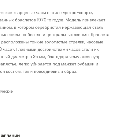
ские кварцевые часы в стиле «ретро-спорт»,
ванных браслетов 1970-х годов. Модель привлекает
айном, в котором серебристая нержавеющая сталь
пылением на безеле и центральных звеньях браслета.
расположены тонкие золотистые стрелки, часовые
3 часа». Главными достоинствами часов стали их
ктный диаметр в 35 мм, благодаря чему аксессуар
апястье, легко убирается под манжет рубашки и
ой костюм, так и повседневный образ.
ические
К ЖЕЛАНИЙ