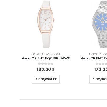
НЕТ В НАЛИЧИИ
НЕТ В НА
СЫ
ЖЕНСКИЕ ЧАСЫ
,
ЧАСЫ
МУЖСКИЕ ЧА
8003A0
Часы ORIENT FQCBB004W0
Часы ORIENT 
5
0
out of 5
0
out 
160,00
$
170,0
ПОДРОБНЕЕ
ПОДРО