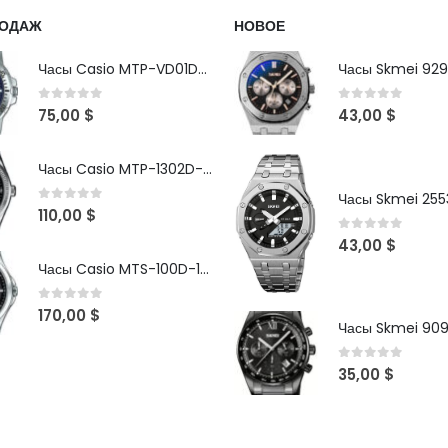
РОДАЖ
НОВОЕ
Часы Casio MTP-VD01D-2B
Часы Skmei 929
0
out of 5
0
out of 5
75,00
$
43,00
$
Часы Casio MTP-1302D-1A1VDF
Часы Skmei 2553
0
out of 5
110,00
$
0
out of 5
43,00
$
Часы Casio MTS-100D-1AV
0
out of 5
170,00
$
Часы Skmei 90
0
out of 5
35,00
$