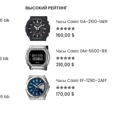
ВЫСОКИЙ РЕЙТИНГ
6 blk
Часы Casio GA-2100-1AER
5
out of 5
160,00
$
Часы Casio GM-5600-1ER
 blk
5
out of 5
310,00
$
Часы Casio EF-129D-2AEF
5
out of 5
170,00
$
96 bb