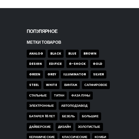
ПОПУЛЯРНОЕ
МЕТКИ ТОВАРОВ
ANALOG
BLACK
BLUE
BROWN
DESIGN
EDIFICE
G-SHOCK
GOLD
GREEN
GREY
ILLUMINATOR
SILVER
STEEL
WHITE
ВИНТАЖ
САПФИРОВОЕ
СТАЛЬНЫЕ
ТИТАН
ФАЗА ЛУНЫ
ЭЛЕКТРОННЫЕ
АВТОПОДЗАВОД
БАТАРЕЯ 10 ЛЕТ
БЕЗЕЛЬ
БОЛЬШИЕ
ДАЙВЕРСКИЕ
ДИЗАЙН
ЗОЛОТИСТЫЕ
КЕРАМИЧЕСКИЕ
КЛАССИЧЕСКИЕ
КОМБИ