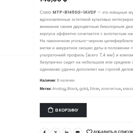
Casio
MTP-B145SG-1AVDF
— это изящные муж
вдохновленные эстетикой культовых интегриро
внимание своим двухцветным биколорным диз
корпуса эффектно сочетается с золотистым на
На лаконичном угольно-черном цилиферблате 
метки и аккуратное окошко даты в положении «
ультратонкий профиль (всего 7,4 мм) и компа
безупречно сидит на небольшом или среднем з
одинаково удачно дополняет как строгий делов
Наличие:
В наличии
Метки:
Analog
,
Black
,
gold
,
Silver
,
золотистые
,
класс
В КОРЗИНУ
ДОБАВИТЬ В СПИСО