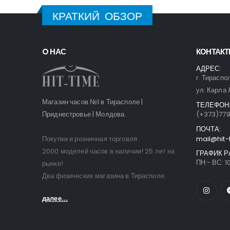
КРАТКИЙ ОБЗОР
O НАС
КОНТАК
АДРЕС:
г. Тираспо
ул. Карла 
Магазин часов №1 в Тирасполе |
ТЕЛЕФОН
Приднестровье | Молдова.
(+373)77
ПОЧТА:
Покупки и розничная торговля.
mail@hit-
2000 моделей часов в наличии! 25 лет на
ГРАФИК Р
ПН - ВС: 10
рынке!
Два физических магазина в Тирасполе.
далее...