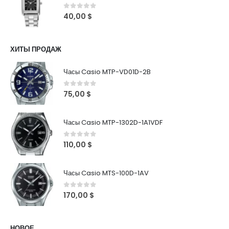
0
out of 5
40,00
$
ХИТЫ ПРОДАЖ
Часы Casio MTP-VD01D-2B
0
out of 5
75,00
$
Часы Casio MTP-1302D-1A1VDF
0
out of 5
110,00
$
Часы Casio MTS-100D-1AV
0
out of 5
170,00
$
НОВОЕ