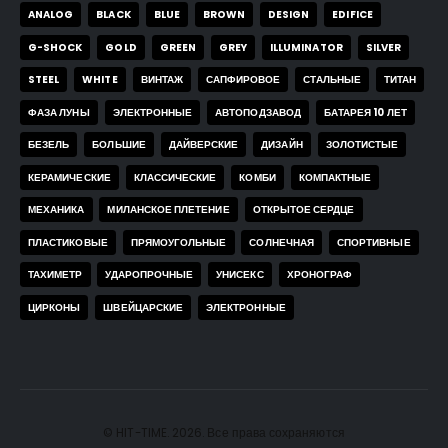
ANALOG
BLACK
BLUE
BROWN
DESIGN
EDIFICE
G-SHOCK
GOLD
GREEN
GREY
ILLUMINATOR
SILVER
STEEL
WHITE
ВИНТАЖ
САПФИРОВОЕ
СТАЛЬНЫЕ
ТИТАН
ФАЗА ЛУНЫ
ЭЛЕКТРОННЫЕ
АВТОПОДЗАВОД
БАТАРЕЯ 10 ЛЕТ
БЕЗЕЛЬ
БОЛЬШИЕ
ДАЙВЕРСКИЕ
ДИЗАЙН
ЗОЛОТИСТЫЕ
КЕРАМИЧЕСКИЕ
КЛАССИЧЕСКИЕ
КОМБИ
КОМПАКТНЫЕ
МЕХАНИКА
МИЛАНСКОЕ ПЛЕТЕНИЕ
ОТКРЫТОЕ СЕРДЦЕ
ПЛАСТИКОВЫЕ
ПРЯМОУГОЛЬНЫЕ
СОЛНЕЧНАЯ
СПОРТИВНЫЕ
ТАХИМЕТР
УДАРОПРОЧНЫЕ
УНИСЕКС
ХРОНОГРАФ
ЦИРКОНЫ
ШВЕЙЦАРСКИЕ
ЭЛЕКТРОННЫЕ
© HIT-TIME. 2026. Все права сохраняются