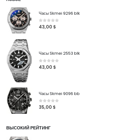
Часы Skmei 9296 blk
0
out of 5
43,00
$
Часы Skmei 2553 blk
0
out of 5
43,00
$
Часы Skmei 9096 bb
0
out of 5
35,00
$
ВЫСОКИЙ РЕЙТИНГ