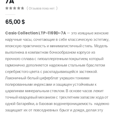
7A
( Отзывов пока нет. )
0
out of 5
65,00
$
Casio Collection LTP-1169D-7A
— это изящные женские
наручные часы, сочетающие в себе классическую эстетику,
японскую практичность и минималистичный стиль. Модель
выполнена в компактном бочкообразном корпусе из
прочного сплава с гипоаллергенным покрытием, который
гармонично дополняется надежным стальным браслетом
серебристого цвета с раскладывающейся застежкой.
Лаконичный белый циферблат украшен тонкими
полированными индексами и защищен устойчивым к
царапинам минеральным стеклом. В основе часов лежит
точный кварцевый механизм с трехлетним запасом хода от
одной батарейки, а базовая водонепроницаемость надежно
защищает их от повседневных брызг и дождя, делая эту