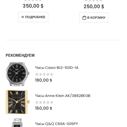
350,00
$
0
out of 5
250,00
$
0
out of 5
ПОДРОБНЕЕ
В КОРЗИНУ
РЕКОМЕНДУЕМ
Часы Casio BLS-100D-1A
0
out of 5
190,00
$
Часы Anne Klein AK/3882BKGB
0
out of 5
150,00
$
Часы Q&Q C69A-005PY