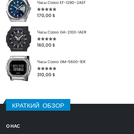
Часы Casio EF-129D-2AEF
5
out of 5
170,00
$
Часы Casio GA-2100-1AER
5
out of 5
160,00
$
Часы Casio GM-5600-1ER
5
out of 5
310,00
$
КРАТКИЙ ОБЗОР
O НАС