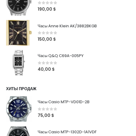
0
out of 5
190,00
$
Часы Anne Klein AK/3882BKGB
0
out of 5
150,00
$
Часы Q&Q C69A-005PY
0
out of 5
40,00
$
ХИТЫ ПРОДАЖ
Часы Casio MTP-VD01D-2B
0
out of 5
75,00
$
Часы Casio MTP-1302D-1A1VDF