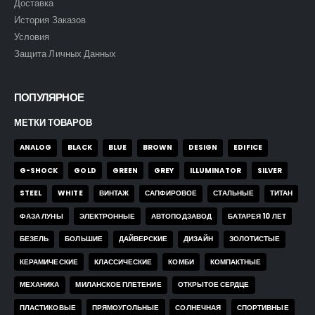
Доставка
История Заказов
Условия
Защита Личных Данных
ПОПУЛЯРНОЕ
МЕТКИ ТОВАРОВ
ANALOG
BLACK
BLUE
BROWN
DESIGN
EDIFICE
G-SHOCK
GOLD
GREEN
GREY
ILLUMINATOR
SILVER
STEEL
WHITE
ВИНТАЖ
САПФИРОВОЕ
СТАЛЬНЫЕ
ТИТАН
ФАЗА ЛУНЫ
ЭЛЕКТРОННЫЕ
АВТОПОДЗАВОД
БАТАРЕЯ 10 ЛЕТ
БЕЗЕЛЬ
БОЛЬШИЕ
ДАЙВЕРСКИЕ
ДИЗАЙН
ЗОЛОТИСТЫЕ
КЕРАМИЧЕСКИЕ
КЛАССИЧЕСКИЕ
КОМБИ
КОМПАКТНЫЕ
МЕХАНИКА
МИЛАНСКОЕ ПЛЕТЕНИЕ
ОТКРЫТОЕ СЕРДЦЕ
ПЛАСТИКОВЫЕ
ПРЯМОУГОЛЬНЫЕ
СОЛНЕЧНАЯ
СПОРТИВНЫЕ