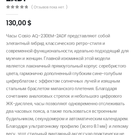
( Отзывов пока нет. )
0
out of 5
130,00
$
Часы Casio AQ-230EM-2ADF представляют собой
элегантный гибрид классического ретро-стиля и
современной функциональности, идеально подходящий для
мужчин и женщин. Главной изюминкой этой модели
является лаконичный прямоугольный корпус серебристого
цвета, гармонично дополненный глубоким сине-голубым
циферблатом с эффектом солнечных лучей и изящным
стальным браслетом миланского плетения. Благодаря
сочетанию аналоговых стрелок и небольшого цифрового
ЖК-дисплея, часы позволяют одновременно отслеживать
два часовых пояса, а также пользоваться встроенным
будильником, секундомером и автоматическим календарем.
Благодаря ультратонкому профилю (всего 8.1 мм) и легкому
весу, этот стильный винтажный аксессуар практически не