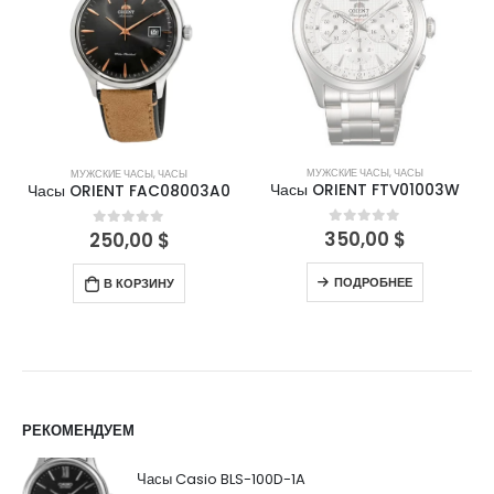
МУЖСКИЕ ЧАСЫ
,
ЧАСЫ
МУЖСКИЕ ЧАСЫ
,
ЧАСЫ
Часы ORIENT FTV01003W
Часы ORIENT FAC08003A0
350,00
$
0
out of 5
250,00
$
0
out of 5
ПОДРОБНЕЕ
В КОРЗИНУ
РЕКОМЕНДУЕМ
Часы Casio BLS-100D-1A