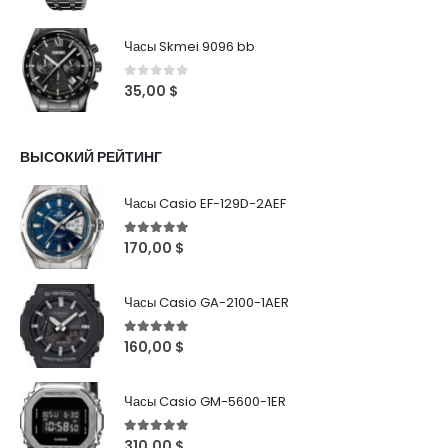
Часы Skmei 9096 bb
0
out of 5
35,00
$
ВЫСОКИЙ РЕЙТИНГ
Часы Casio EF-129D-2AEF
5
out of 5
170,00
$
Часы Casio GA-2100-1AER
5
out of 5
160,00
$
Часы Casio GM-5600-1ER
5
out of 5
310,00
$