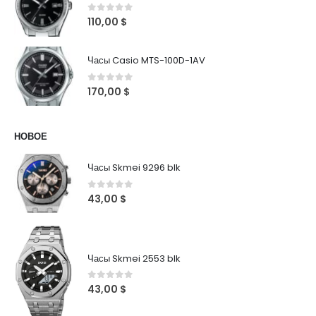
0
out of 5
110,00
$
Часы Casio MTS-100D-1AV
0
out of 5
170,00
$
НОВОЕ
Часы Skmei 9296 blk
0
out of 5
43,00
$
Часы Skmei 2553 blk
0
out of 5
43,00
$