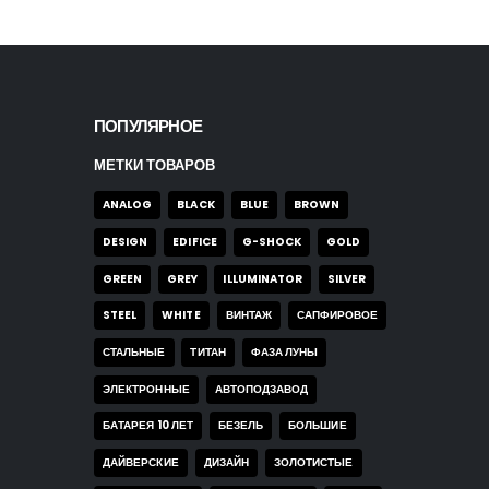
ПОПУЛЯРНОЕ
МЕТКИ ТОВАРОВ
ANALOG
BLACK
BLUE
BROWN
DESIGN
EDIFICE
G-SHOCK
GOLD
GREEN
GREY
ILLUMINATOR
SILVER
STEEL
WHITE
ВИНТАЖ
САПФИРОВОЕ
СТАЛЬНЫЕ
ТИТАН
ФАЗА ЛУНЫ
ЭЛЕКТРОННЫЕ
АВТОПОДЗАВОД
БАТАРЕЯ 10 ЛЕТ
БЕЗЕЛЬ
БОЛЬШИЕ
ДАЙВЕРСКИЕ
ДИЗАЙН
ЗОЛОТИСТЫЕ