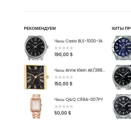
РЕКОМЕНДУЕМ
ХИТЫ П
Часы Casio BLS-100D-1A
0
out of 5
190,00
$
Часы Anne Klein AK/3882BKGB
0
out of 5
150,00
$
Часы Q&Q C69A-007PY
0
out of 5
50,00
$