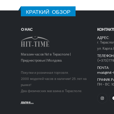
КРАТКИЙ ОБЗОР
O НАС
КОНТАК
АДРЕС:
г. Тираспо
ул. Карла 
Магазин часов №1 в Тирасполе |
ТЕЛЕФОН
Приднестровье | Молдова.
(+373)77
ПОЧТА:
Покупки и розничная торговля.
mail@hit-
2000 моделей часов в наличии! 25 лет на
ГРАФИК Р
ПН - ВС: 10
рынке!
Два физических магазина в Тирасполе.
далее...