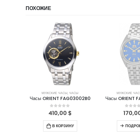
ПОХОЖИЕ
НЕТ В НА
СЫ
МУЖСКИЕ ЧАСЫ
,
ЧАСЫ
МУЖСКИЕ ЧА
2007B9
Часы ORIENT FAG03002B0
Часы ORIENT 
5
0
out of 5
0
out 
410,00
$
170,0
В КОРЗИНУ
ПОДРО