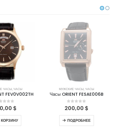
НЕТ В НАЛИЧИИ
Е ЧАСЫ
,
ЧАСЫ
МУЖСКИЕ ЧАСЫ
,
ЧАСЫ
М
NT FEV0V002TH
Часы ORIENT FESAE006B
Часы 
out of 5
0
out of 5
0,00
$
200,00
$
 КОРЗИНУ
ПОДРОБНЕЕ