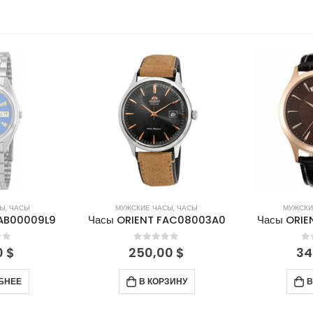
ЛИЧИИ
СЫ
,
ЧАСЫ
МУЖСКИЕ ЧАСЫ
,
ЧАСЫ
МУЖСКИ
FAB00009L9
Часы ORIENT FAC08003A0
Часы ORIE
of 5
0
out of 5
0
0
$
250,00
$
34
БНЕЕ
В КОРЗИНУ
В