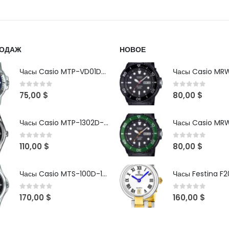
РОДАЖ
НОВОЕ
Часы Casio MTP-VD01D-2B
0
out of 5
0
out of 5
75,00
$
80,00
$
Часы Casio MTP-1302D-1A1VDF
0
out of 5
0
out of 5
110,00
$
80,00
$
Часы Casio MTS-100D-1AV
Часы Festina F2
0
out of 5
0
out of 5
170,00
$
160,00
$