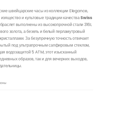
ские швейцарские часы из коллекции Elegance,
 изящество и культовые традиции качества
Swiss
и браслет выполнены из высокопрочной стали 316L
ого золота, а безель и белый перламутровый
ристаллами. За безупречную точность отвечает
рытый под ультрапрочным сапфировым стеклом,
дая водозащитой 5 ATM, этот изысканный
едневных образов, так и для вечерних выходов,
дательницы.
коны