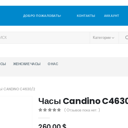
ДОБРО ПОЖАЛОВАТЬ!
КОНТАКТЫ
АККАУНТ
Категории
АСЫ
ЖЕНСКИЕ ЧАСЫ
О НАС
Ы CANDINO C4630/2
Часы Candino C463
( Отзывов пока нет. )
0
out of 5
260,00
$