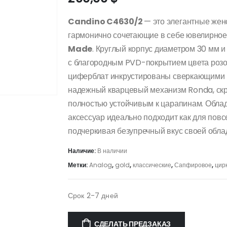
Candino C4630/2
— это элегантные жен
гармонично сочетающие в себе ювелирное
Made
. Круглый корпус диаметром 30 мм 
с благородным PVD-покрытием цвета розов
циферблат инкрустированы сверкающими к
надежный кварцевый механизм Ronda, ск
полностью устойчивым к царапинам. Обла
аксессуар идеально подходит как для повс
подчеркивая безупречный вкус своей обла
Наличие:
В наличии
Метки:
Analog
,
gold
,
классические
,
Сапфировое
,
цир
Срок 2-7 дней
СДЕЛАТЬ ПРЕДЗАКАЗ