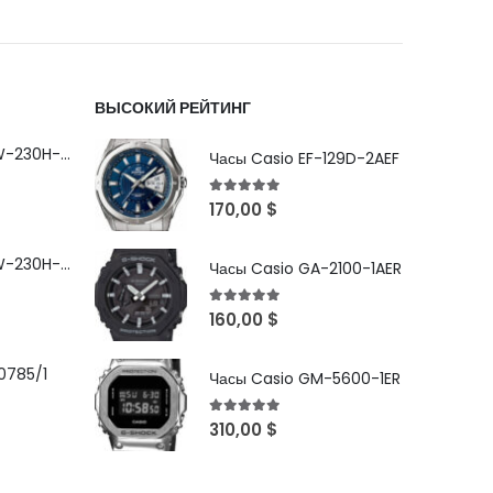
ВЫСОКИЙ РЕЙТИНГ
Часы Casio MRW-230H-1E1VDF
Часы Casio EF-129D-2AEF
5
out of 5
170,00
$
Часы Casio MRW-230H-1E3VDF
Часы Casio GA-2100-1AER
5
out of 5
160,00
$
0785/1
Часы Casio GM-5600-1ER
5
out of 5
310,00
$