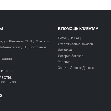
ТЫ
В ПОМОЩЬ КЛИЕНТАМ
Помощь И FAQ
ль, ул. Шевченко 21, ТЦ "Минск" и
Отслеживание Заказов
Либкнехта 226, ТЦ "Восточный"
Доставка
:
История Заказов
9-68888
Условия
Защита Личных Данных
time.net
АБОТЫ:
.00 - 17.00